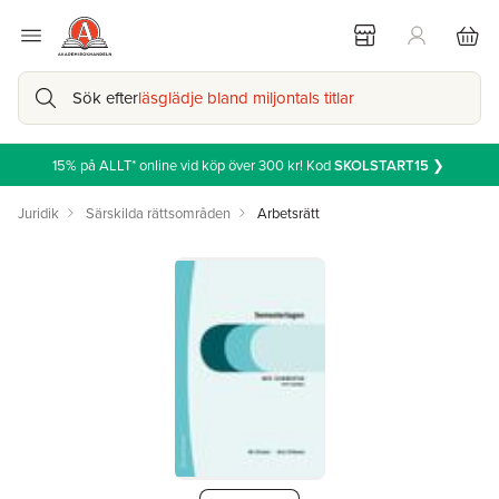
Sök efter
läsglädje bland miljontals titlar
15% på ALLT* online vid köp över 300 kr! Kod
SKOLSTART15
❯
Juridik
Särskilda rättsområden
Arbetsrätt