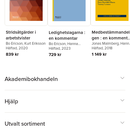
Stridsåtgärder i
Medbestämmandel
Ledighetslagarna :
arbetstvister
gen : en kommentar.
en kommentar
Bo Ericson
,
Kurt Eriksson
Del I, 1-32 §§
Jonas Malmberg
,
Hann
Bo Ericson
,
Hanna
Häftad
, 2020
Björknäs
Häftad
, 2018
,
Kurt Eriksson
,
Björknäs
Häftad
, 2023
,
Kurt Eriksson
Mikael Hansson
,
Petra
839 kr
1 149 kr
729 kr
Herzfeld Olsson
,
Tomm
Larsson
Akademibokhandeln
Hjälp
Utvalt sortiment