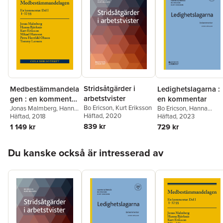
Stridsåtgärder i
Medbestämmandela
Ledighetslagarna :
arbetstvister
gen : en kommentar.
en kommentar
Bo Ericson
,
Kurt Eriksson
Del I, 1-32 §§
Jonas Malmberg
,
Hanna
Bo Ericson
,
Hanna
Häftad
, 2020
Björknäs
Häftad
, 2018
,
Kurt Eriksson
,
Björknäs
Häftad
, 2023
,
Kurt Eriksson
Mikael Hansson
,
Petra
839 kr
1 149 kr
729 kr
Herzfeld Olsson
,
Tommy
Larsson
Hoppa över listan
Du kanske också är intresserad av