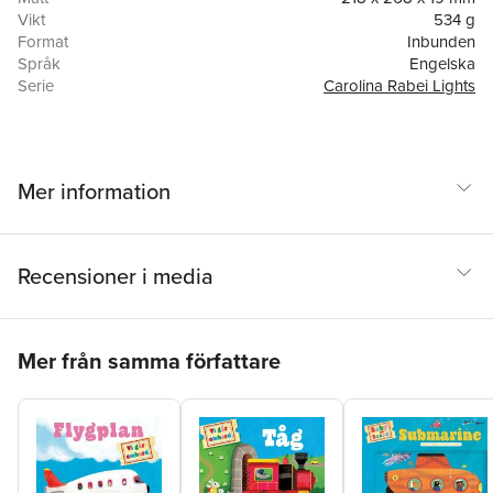
Vikt
534 g
Format
Inbunden
Språk
Engelska
Serie
Carolina Rabei Lights
Antal sidor
14
Förlag
Templar Books
Illustratör
Carolina Rabei
ISBN
9781787414938
Mer information
Recensioner i media
Hoppa över listan
Mer från samma författare