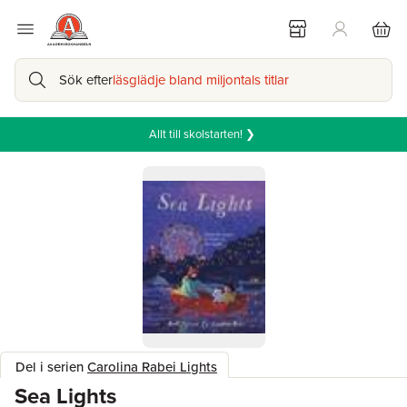
Sök efter
läsglädje bland miljontals titlar
Allt till skolstarten! ❯
Del i serien
Carolina Rabei Lights
Sea Lights