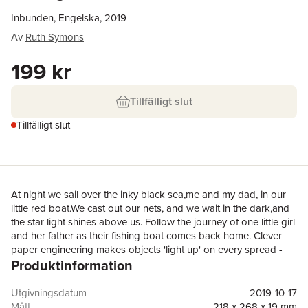
Inbunden, Engelska, 2019
Av
Ruth Symons
199 kr
Tillfälligt slut
Tillfälligt slut
At night we sail over the inky black sea,me and my dad, in our
little red boat.We cast out our nets, and we wait in the dark,and
the star light shines above us. Follow the journey of one little girl
and her father as their fishing boat comes back home. Clever
paper engineering makes objects 'light up' on every spread -
Produktinformation
from the roaming beams of the lighthouse, to the warm yellow
lights of the fishing village. With a lyrical, repetitive text and
atmospheric art by The Ride-by-Nights illustrator Carolina Rabei,
Utgivningsdatum
2019-10-17
this twinkly tale will have little readers feeling sleepy in no time.
Mått
218 x 268 x 19 mm