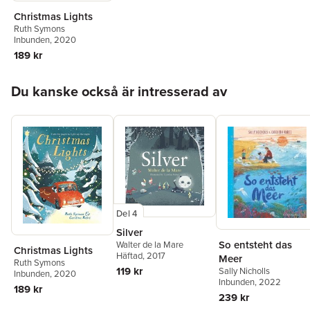
Christmas Lights
Ruth Symons
Inbunden
, 2020
189 kr
Hoppa över listan
Du kanske också är intresserad av
Del 4
Silver
So entsteht das
Walter de la Mare
Christmas Lights
Häftad
, 2017
Meer
Ruth Symons
119 kr
Sally Nicholls
Inbunden
, 2020
Inbunden
, 2022
189 kr
239 kr