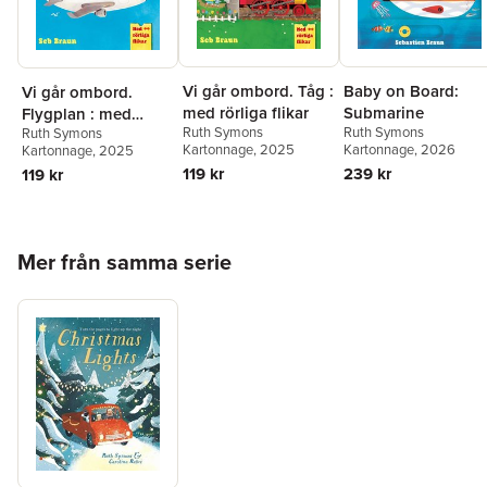
Vi går ombord. Tåg :
Baby on Board:
Vi går ombord.
med rörliga flikar
Submarine
Flygplan : med
Ruth Symons
Ruth Symons
Ruth Symons
rörliga flikar
Kartonnage
, 2025
Kartonnage
, 2026
Kartonnage
, 2025
119 kr
239 kr
119 kr
Hoppa över listan
Mer från samma serie