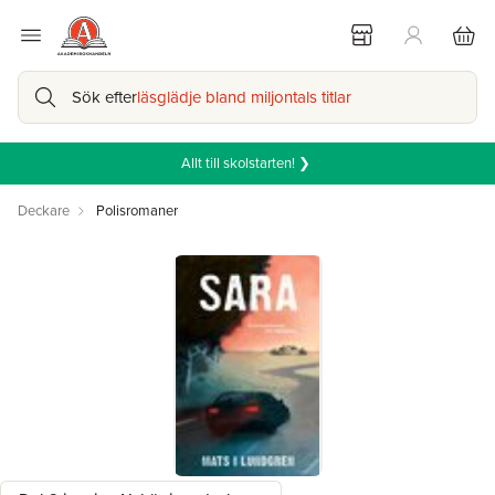
Sök efter
läsglädje bland miljontals titlar
Allt till skolstarten! ❯
Deckare
Polisromaner