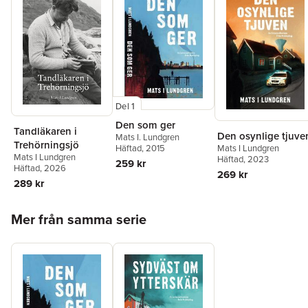
Del 1
Den som ger
Tandläkaren i
Den osynlige tjuve
Mats I. Lundgren
Trehörningsjö
Häftad
, 2015
Mats I Lundgren
Mats I Lundgren
Häftad
, 2023
259 kr
Häftad
, 2026
269 kr
289 kr
Hoppa över listan
Mer från samma serie