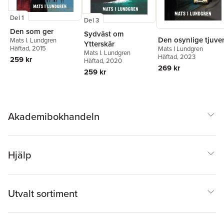
Del 1
Del 3
Den som ger
Sydväst om
Den osynlige tjuve
Mats I. Lundgren
Ytterskär
Häftad
, 2015
Mats I Lundgren
Mats I. Lundgren
Häftad
, 2023
259 kr
Häftad
, 2020
269 kr
259 kr
Akademibokhandeln
Hjälp
Utvalt sortiment