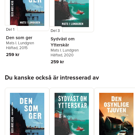
Del 1
Del 3
Den som ger
Sydväst om
Mats I. Lundgren
Ytterskär
Häftad
, 2015
Mats I. Lundgren
259 kr
Häftad
, 2020
259 kr
Hoppa över listan
Du kanske också är intresserad av