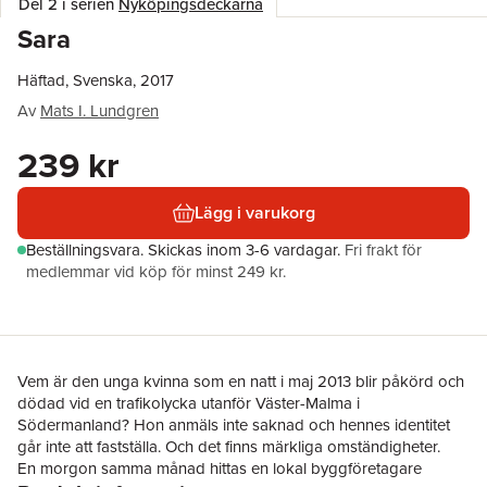
Del 2 i serien
Nyköpingsdeckarna
Sara
Häftad, Svenska, 2017
Av
Mats I. Lundgren
239 kr
Lägg i varukorg
Beställningsvara.
Skickas
inom 3-6 vardagar
.
Fri frakt för
medlemmar vid köp för minst 249 kr.
Vem är den unga kvinna som en natt i maj 2013 blir påkörd och
dödad vid en trafikolycka utanför Väster-Malma i
Södermanland? Hon anmäls inte saknad och hennes identitet
går inte att fastställa. Och det finns märkliga omständigheter.
En morgon samma månad hittas en lokal byggföretagare