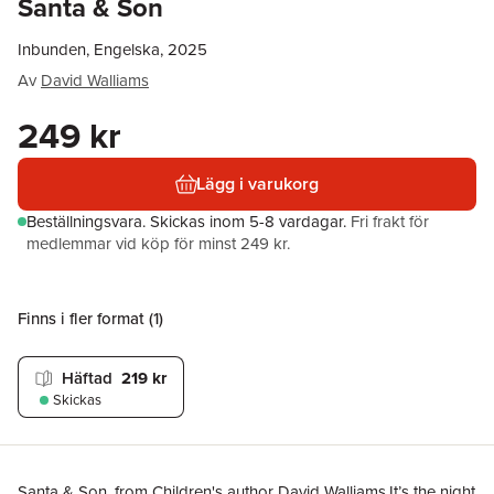
Santa & Son
Inbunden, Engelska, 2025
Av
David Walliams
249 kr
Lägg i varukorg
Beställningsvara.
Skickas
inom 5-8 vardagar
.
Fri frakt för
medlemmar vid köp för minst 249 kr.
Finns i fler format (
1
)
Häftad
219 kr
Skickas
Santa & Son, from Children's author David Walliams.It’s the night