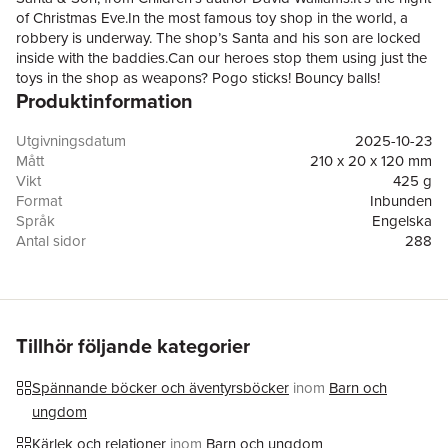
of Christmas Eve.In the most famous toy shop in the world, a
robbery is underway. The shop’s Santa and his son are locked
inside with the baddies.Can our heroes stop them using just the
toys in the shop as weapons? Pogo sticks! Bouncy balls!
Produktinformation
Remote-controlled helicopters! Bubble guns! Slime! Slinkies!
Stink bombs!
Utgivningsdatum
2025-10-23
Mått
210 x 20 x 120 mm
Vikt
425 g
Format
Inbunden
Språk
Engelska
Antal sidor
288
Förlag
HarperCollins Publishers
Illustratör
Adam Stower
ISBN
9780008587567
Tillhör följande kategorier
Spännande böcker och äventyrsböcker
inom
Barn och
ungdom
Kärlek och relationer
inom
Barn och ungdom