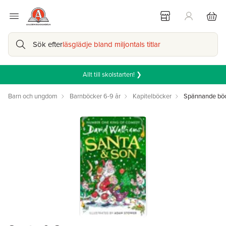
Sök efter
läsglädje bland miljontals titlar
Allt till skolstarten! ❯
Barn och ungdom
Barnböcker 6-9 år
Kapitelböcker
Spännande böc