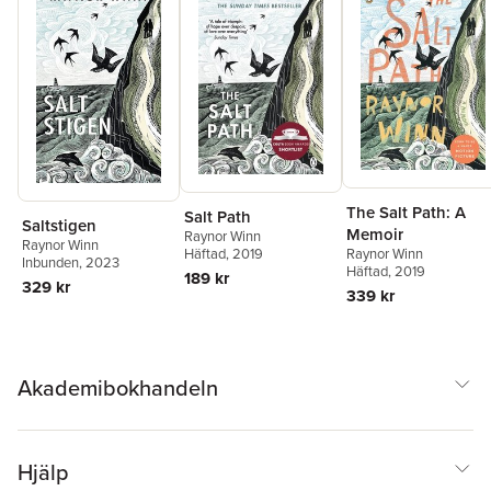
The Salt Path: A
Salt Path
Saltstigen
Memoir
Raynor Winn
Raynor Winn
Häftad
, 2019
Raynor Winn
Inbunden
, 2023
Häftad
, 2019
189 kr
329 kr
339 kr
Akademibokhandeln
Hjälp