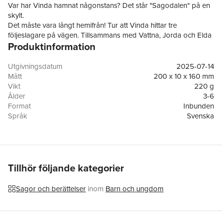
Var har Vinda hamnat någonstans? Det står "Sagodalen" på en
skylt.
Det måste vara långt hemifrån! Tur att Vinda hittar tre
följeslagare på vägen. Tillsammans med Vattna, Jorda och Elda
Produktinformation
ger de sig ut på en resa genom Sagodalen. De stöter på
enhörningen Yuni, katten Fnatt och andra spännande varelser
som behöver deras hjälp. Vännerna kommer att behöva lösa
Utgivningsdatum
2025-07-14
gåtor, övervinna hinder och samarbeta trots sina olikheter. Men
Mått
200 x 10 x 160 mm
vad händer om de inte lyckas? Kan deras olikheter bli deras
Vikt
220 g
största styrka? Och kommer de någonsin att hitta hem?
Ålder
3-6
Är du redo att följa med Vinda och vännerna på deras första
Format
Inbunden
stora äventyr i Elementens värld?
Språk
Svenska
Läsålder
3-6
Serie
Elementens värld
Antal sidor
32
Förlag
Idus Förlag
Illustratör
Alexander Lundahl
Tillhör följande kategorier
ISBN
9789180924634
Miljömärkning
FSC
Sagor och berättelser
inom
Barn och ungdom