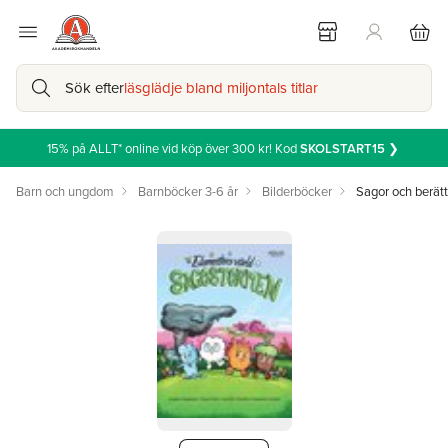
Sök efter
läsglädje bland miljontals titlar
15% på ALLT* online vid köp över 300 kr! Kod
SKOLSTART15
❯
Barn och ungdom
Barnböcker 3-6 år
Bilderböcker
Sagor och berätt