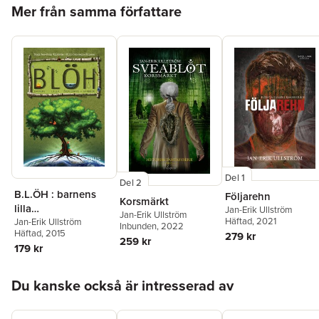
Hoppa över listan
Mer från samma författare
Del 1
Del 2
B.L.ÖH : barnens
Följarehn
Korsmärkt
lilla
Jan-Erik Ullström
Jan-Erik Ullström
Häftad
, 2021
överlevnadshandbo
Jan-Erik Ullström
Inbunden
, 2022
Häftad
, 2015
279 kr
k
259 kr
179 kr
Hoppa över listan
Du kanske också är intresserad av