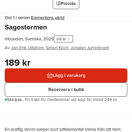
Provläs
Del 1 i serien
Elementens värld
Sagostormen
Inbunden, Svenska, 2025
3-6 år
Av
Jan-Erik Ullström
,
Simon Koch
,
Jonatan Jungebrant
189 kr
Lägg i varukorg
Reservera i butik
Skickas
.
Fri frakt för medlemmar vid köp för minst 249 kr.
En kraftig storm sveper bort luftelementet Vinda från sitt hem.