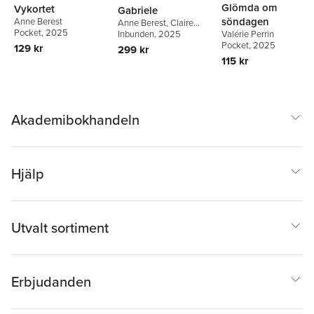
Glömda om
Vykortet
Gabriele
söndagen
Anne Berest
Anne Berest
,
Claire
Pocket
, 2025
Berest
Inbunden
, 2025
Valérie Perrin
Pocket
, 2025
129 kr
299 kr
115 kr
Akademibokhandeln
Hjälp
Utvalt sortiment
Erbjudanden