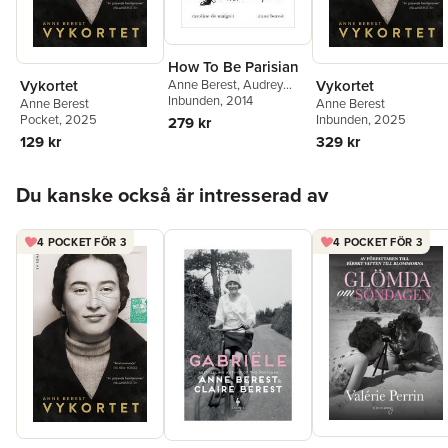
How To Be Parisian
Vykortet
Vykortet
Anne Berest
,
Audrey
Diwan
Inbunden
,
Caroline de
, 2014
Anne Berest
Anne Berest
Maigret
,
Sophie Mas
Pocket
, 2025
Inbunden
, 2025
279 kr
129 kr
329 kr
Hoppa över listan
Du kanske också är intresserad av
4 POCKET FÖR 3
4 POCKET FÖR 3