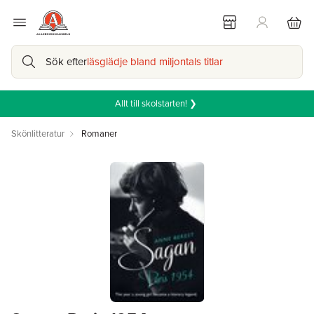
Sök efter
läsglädje bland miljontals titlar
Allt till skolstarten! ❯
Skönlitteratur
Romaner