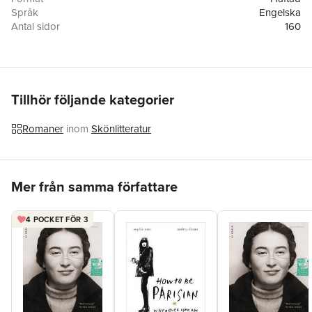
Språk
Engelska
Antal sidor
160
Förlag
Pushkin Press
ISBN
9781908313898
Översättare
Heather Lloyd
Tillhör följande kategorier
Romaner
inom
Skönlitteratur
Hoppa över listan
Mer från samma författare
4 POCKET FÖR 3