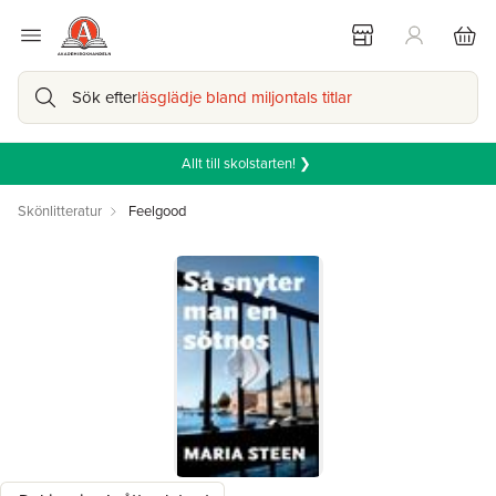
Sök efter
läsglädje bland miljontals titlar
Allt till skolstarten! ❯
Skönlitteratur
Feelgood