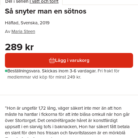
Del i serien
I vått och torrt
Så snyter man en sötnos
Häftad, Svenska, 2019
Av
Maria Steen
289 kr
Lägg i varukorg
Beställningsvara.
Skickas
inom 3-6 vardagar
.
Fri frakt för
medlemmar vid köp för minst 249 kr.
”Hon är ungefär 1,72 lång, väger säkert inte mer än att hon
måste ha hantlar i fickorna för att inte blåsa omkull när hon går
över Stortorget. Det cendréfärgade håret är konstfärdigt
uppsatt i en slarvig tofs i baknacken, Hon har säkert fått betala
en slant för den hos frissan och favoritstassen är en mörkblå