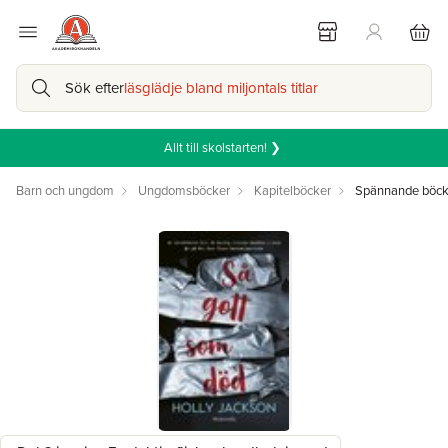
Sök efter
läsglädje bland miljontals titlar
Allt till skolstarten! ❯
Barn och ungdom
Ungdomsböcker
Kapitelböcker
Spännande böcke