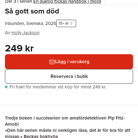
Del 3 i serien
En duktig flickas handbok i mord
Så gott som död
Inbunden, Svenska, 2025
15+ år
Av
Holly Jackson
249 kr
Lägg i varukorg
Reservera i butik
.
Fri frakt för medlemmar vid köp för minst 249 kr.
Tredje boken i succéserien om amatördetektiven Pip Fitz-
Amobi
»Den här serien måste ni verkligen läsa, det är för bra för att
missas.« Beckas bokhylla