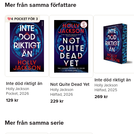
Hoppa över listan
och avslutande boken i serien.
Mer från samma författare
»Har ni inte läst den här spänningsserien ännu så
rekommenderar jag den verkligen!« Bok Camilla
4 POCKET FÖR 3
»
Så gott som död
är en stark avslutning på en serie jag
verkligen tycker om.« Boktokig
»Holly Jackson kan sitt hantverk och drar skickligt ut på
spänningen för att underhålla läsaren.« Betyg: 4 av 5 - Annica
Andersson, BTJ
Inte död riktigt än
Inte död riktigt än
Not Quite Dead Yet
Holly Jackson
Holly Jackson
Holly Jackson
Häftad
, 2025
Pocket
, 2026
Häftad
, 2026
269 kr
129 kr
229 kr
Hoppa över listan
Mer från samma serie