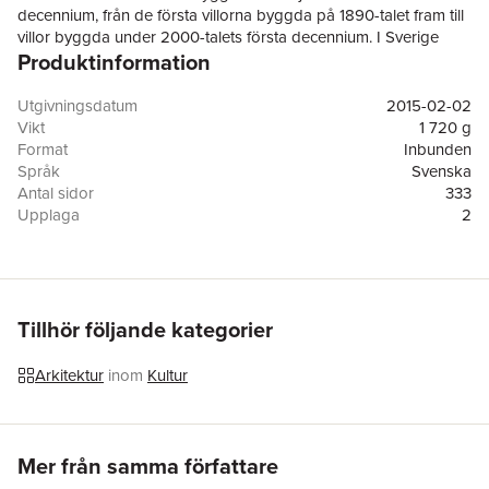
decennium, från de första villorna byggda på 1890-talet fram till
villor byggda under 2000-talets första decennium. I Sverige
Produktinformation
finns närmare två miljoner villor som var och en utgör en del av
vår livsmiljö, stadsbild och vårt kulturarv. Men vi vet
förvånansvärt lite om vardagsarkitekturen och det tidstypiska
Utgivningsdatum
2015-02-02
för en villa från år 1890, 1930, 1950 eller 2000. Stilidealen har
Vikt
1 720 g
varierat under de olika tidsperioderna. Arkitektur, planlösningar,
Format
Inbunden
konstruktioner och inredningar har förändrats i takt med tiden.
Språk
Svenska
De generella dragen isas i ett stort antal exakta illustrationer i
Antal sidor
333
skala. För denna andra utgåva står Svensk Byggtjänst som
Upplaga
2
utgivare till skillnad från första utgåvan som gavs ut av Formas.
Förlag
Svensk Byggtjänst
ISBN
9789173336895
Tillhör följande kategorier
Arkitektur
inom
Kultur
Hoppa över listan
Mer från samma författare