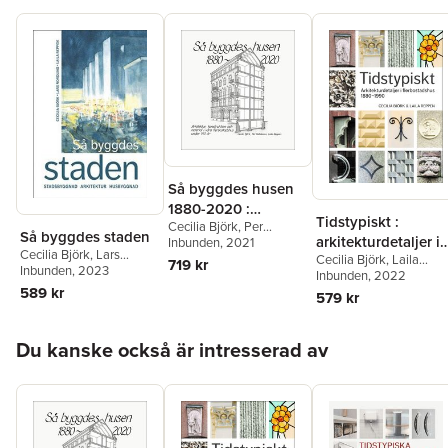
Så byggdes husen
1880-2020 :
Tidstypiskt :
Cecilia Björk
,
Per
arkitektur,
Så byggdes staden
arkitekturdetaljer i
Kallstenius
Inbunden
, 2021
,
Laila Reppen
konstruktion och
Cecilia Björk
,
Lars
Cecilia Björk
,
Laila
flerbostadshus
719 kr
material i våra
Nordling
Inbunden
,
, 2023
Laila Reppen
Reppen
Inbunden
, 2022
1880-1990
flerbostadshus
589 kr
579 kr
under 140 år
Hoppa över listan
Du kanske också är intresserad av