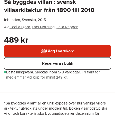
Så byggdes villan : svensk
villaarkitektur från 1890 till 2010
Inbunden, Svenska, 2015
Av
Cecilia Björk
,
Lars Nordling
,
Laila Reppen
489 kr
Lägg i varukorg
Reservera i butik
Beställningsvara.
Skickas
inom 5-8 vardagar
.
Fri frakt för
medlemmar vid köp för minst 249 kr.
”Så byggdes villan” är en unik exposé över hur vanliga villors
arkitektur utvecklats under modern tid. Boken visar tidstypiska
villor och karakteristiska byggnadsdetaljer decennium för