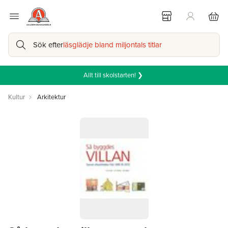
Sök efter
läsglädje bland miljontals titlar
Allt till skolstarten! ❯
Kultur
Arkitektur