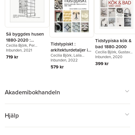
Så byggdes husen
1880-2020 :
Tidstypiska kök &
Tidstypiskt :
Cecilia Björk
,
Per
arkitektur,
bad 1880-2000
arkitekturdetaljer i
Kallstenius
Inbunden
, 2021
,
Laila Reppen
konstruktion och
Cecilia Björk
,
Gustav
Cecilia Björk
,
Laila
flerbostadshus
719 kr
Bergström
Inbunden
, 2020
,
Laila Reppe
material i våra
Reppen
Inbunden
, 2022
1880-1990
399 kr
flerbostadshus
579 kr
under 140 år
Akademibokhandeln
Hjälp