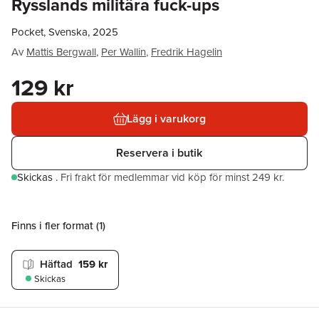
Rysslands militära fuck-ups
Pocket, Svenska, 2025
Av
Mattis Bergwall
,
Per Wallin
,
Fredrik Hagelin
129 kr
Lägg i varukorg
Reservera i butik
Skickas
.
Fri frakt för medlemmar vid köp för minst 249 kr.
Finns i fler format (
1
)
Häftad
159 kr
Skickas