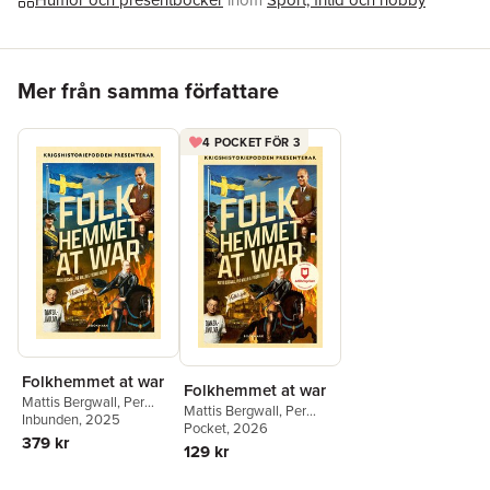
Mattis Bergwall och Per Wallin, med Fredrik Hagelin som
producent och klippare.
Hoppa över listan
Mer från samma författare
4 POCKET FÖR 3
Folkhemmet at war
Folkhemmet at war
Mattis Bergwall
,
Per
Mattis Bergwall
,
Per
Wallin
Inbunden
,
Fredrik Hagelin
, 2025
Wallin
Pocket
,
Fredrik Hagelin
, 2026
379 kr
129 kr