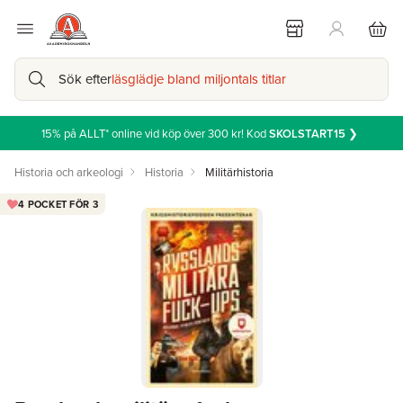
Sök efter
läsglädje bland miljontals titlar
15% på ALLT* online vid köp över 300 kr! Kod
SKOLSTART15
❯
Historia och arkeologi
Historia
Militärhistoria
4 POCKET FÖR 3