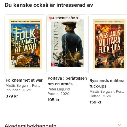
Hoppa över listan
Du kanske också är intresserad av
4 POCKET FÖR 3
Poltava : berättelsen
Folkhemmet at war
Rysslands militära
om en armés
Mattis Bergwall
,
Per
fuck-ups
undergång
Peter Englund
Wallin
Inbunden
,
Fredrik Hagelin
, 2025
Mattis Bergwall
,
Per
Pocket
, 2020
379 kr
Wallin
Häftad
,
, 2026
Fredrik Hagelin
105 kr
159 kr
Akademibokhandeln