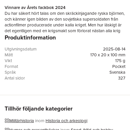
Vinnare av Årets fackbok 2024
Du har säkert hört talas om den skräckinjagande ryska björnen,
och känner igen bilden av den sovjetiska supersoldaten från
actionfilmer producerade under kalla kriget. Men hur läskigt är
det egentligen med en krigsmakt som förlorat nästan alla krig
Produktinformation
de tagit del i?
Från Nikolaj II till Stalin och dagens Putin så har en sanning om
Rysslands krigsmakt bestått: de är otroligt dåliga på att bedriva
Utgivningsdatum
2025-08-14
krig. Ineffektiv byråkrati, dåligt ledarskap, katastrofal logistik och
Mått
170 x 20 x 100 mm
bristande respekt för människoliv är bara några ingredienser i
Vikt
175 g
den vodka-osande soppan som är Rysslands militära
Format
Pocket
misslyckanden.
Språk
Svenska
I Rysslands militära fuck-ups
presenterar Krigshistoriepodden
Antal sidor
327
många av de misslyckanden som gjorts under Rysslands tid
Förlag
Bookmark Förlag
som stormakt och förklarar vad som kan ligga bakom. Med en
Medarbetare
Michael Ceken
initierad inblick i både de militärhistoriska och politiska
ISBN
9789190006603
faktorerna får vi här följa Rysslands prestation från första
Miljömärkning
FSC
världskriget till det aktuella Ukrainakriget.
Tillhör följande kategorier
Krigshistoriepodden är en humoristisk historiepodcast som
initierat avhandlar både historiska och nutida slagfält samt
Militärhistoria
inom
Historia och arkeologi
geopolitiska konflikter. 2022 blev de framröstade till både
Årets podd och Årets kulturpodd. Bakom mikrofonerna sitter
Humor och presentböcker
inom
Sport, fritid och hobby