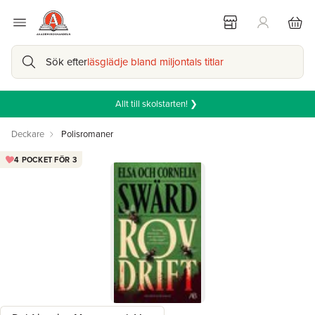
Sök efter
läsglädje bland miljontals titlar
Allt till skolstarten! ❯
Deckare
Polisromaner
4 POCKET FÖR 3