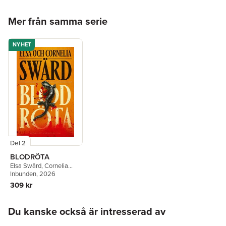
Hoppa över listan
Mer från samma serie
NYHET
Del 2
BLODRÖTA
Elsa Swärd
,
Cornelia
Swärd
Inbunden
, 2026
309 kr
Hoppa över listan
Du kanske också är intresserad av