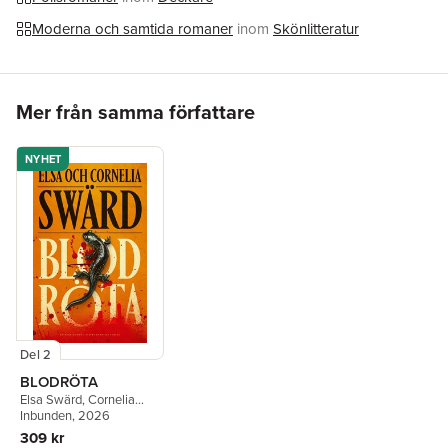
Moderna och samtida romaner
inom
Skönlitteratur
Hoppa över listan
Mer från samma författare
NYHET
Del 2
BLODRÖTA
Elsa Swärd
,
Cornelia
Swärd
Inbunden
, 2026
309 kr