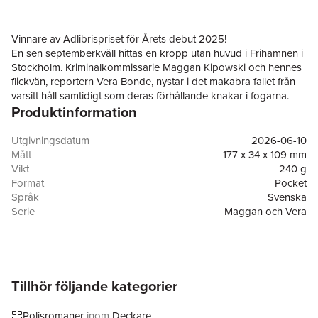
Vinnare av Adlibrispriset för Årets debut 2025!
En sen septemberkväll hittas en kropp utan huvud i Frihamnen i
Stockholm. Kriminalkommissarie Maggan Kipowski och hennes
flickvän, reportern Vera Bonde, nystar i det makabra fallet från
varsitt håll samtidigt som deras förhållande knakar i fogarna.
Produktinformation
När polisen hittar en koppling till ett tidigare mord görs en
upptäckt som sätter skräck i hela landet. Maggan pressas till sitt
yttersta för att hitta mördaren och medan utredningen får hela
Utgivningsdatum
2026-06-10
riksdagshuset att skälva planerar gärningsmannen sin stora
Mått
177 x 34 x 109 mm
final.
Vikt
240 g
”En otrolig bladvändare … man sitter på helspänn … otroligt
Format
Pocket
snyggt!” TV4 Nyhetsmorgon
Språk
Svenska
”I en tävling om vidrigaste vidrigheter ligger ’Rovdrift’ bra till.
Serie
Maggan och Vera
Perspektivbytena fungerar bra och rytmiskt … Och twisten på
Antal sidor
469
slutet är verkligen något alldeles särskilt.” Dagens Nyheter
Förlag
Albert Bonniers Förlag
”Välskriven … Swärds debutbok slutar på högsta
Medarbetare
Michael Ceken
spänningsfrekvens och antyder att uppföljare kommer, vilket är
ISBN
9789100814656
tur, för det här ger definitivt mersmak. ’Rovdrift’ slår klorna i
Miljömärkning
FSC
Tillhör följande kategorier
läsaren på det mest makabra vis.” Upsala Nya Tidning
Polisromaner
inom
Deckare