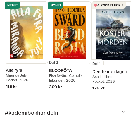
NYHET
NYHET
4 POCKET FÖR 3
Del 2
Del 1
Alla fyra
BLODRÖTA
Den femte dagen
Miranda July
Elsa Swärd
,
Cornelia
Åsa Hellberg
Pocket
, 2026
Swärd
Inbunden
, 2026
Pocket
, 2026
115 kr
309 kr
129 kr
Akademibokhandeln