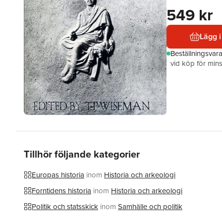
549 kr
Lägg i
Beställningsvar
vid köp för mins
Tillhör följande kategorier
Europas historia
inom
Historia och arkeologi
Forntidens historia
inom
Historia och arkeologi
Politik och statsskick
inom
Samhälle och politik