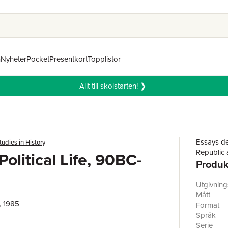
n
Nyheter
Pocket
Presentkort
Topplistor
Allt till skolstarten! ❯
Essays des
tudies in History
Republic a
olitical Life, 90BC-
Produk
Utgivnin
Mått
, 1985
Format
Språk
Serie