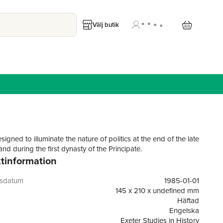
Välj butik
igned to illuminate the nature of politics at the end of the late
nd during the first dynasty of the Principate.
tinformation
gsdatum
1985-01-01
145 x 210 x undefined mm
Häftad
Engelska
Exeter Studies in History