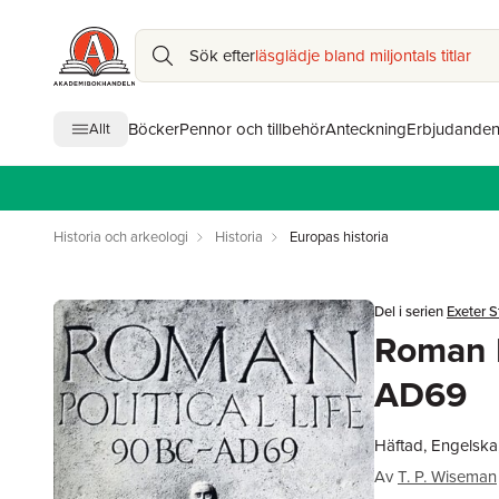
Sök efter
läsglädje bland miljontals titlar
Böcker
Pennor och tillbehör
Anteckning
Erbjudande
Allt
Historia och arkeologi
Historia
Europas historia
Del i serien
Exeter S
Roman P
AD69
Häftad, Engelska
Av
T. P. Wiseman