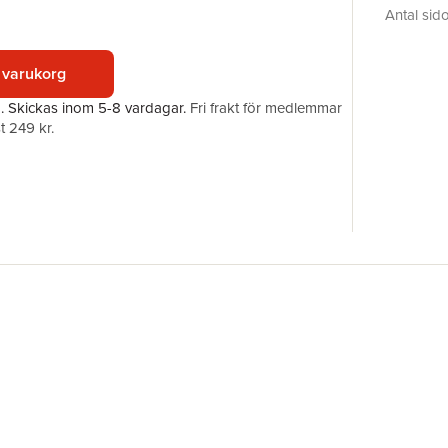
Antal sid
Förlag
ISBN
 varukorg
a.
Skickas
inom 5-8 vardagar
.
Fri frakt för medlemmar
t 249 kr.