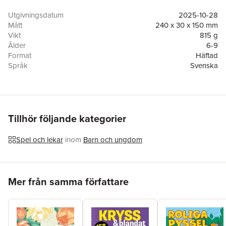
Utgivningsdatum
2025-10-28
Mått
240 x 30 x 150 mm
Vikt
815 g
Ålder
6-9
Format
Häftad
Språk
Svenska
Läsålder
6-9
Antal sidor
48
Upplaga
1
Förlag
Tukan Förlag
Medarbetare
Anne Thorell
Tillhör följande kategorier
ISBN
9789181162066
Miljömärkning
FSC
Spel och lekar
inom
Barn och ungdom
Hoppa över listan
Mer från samma författare