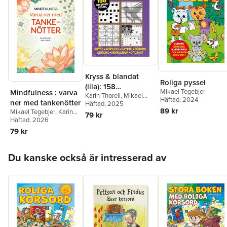
Kryss & blandat
Roliga pyssel
(lila): 158
Mikael Tegebjer
Mindfulness : varva
Karin Thorell
,
Mikael
bokstavspussel med
Häftad
, 2024
ner med tankenötter
Tegebjer
Häftad
, 2025
kryss, korsord,
89 kr
Mikael Tegebjer
,
Karin
79 kr
krypto
Thorell
Häftad
, 2026
79 kr
Hoppa över listan
Du kanske också är intresserad av