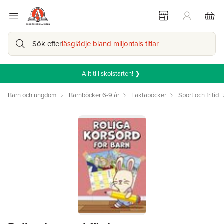
Sök efter
läsglädje bland miljontals titlar
Allt till skolstarten! ❯
Barn och ungdom
Barnböcker 6-9 år
Faktaböcker
Sport och fritid