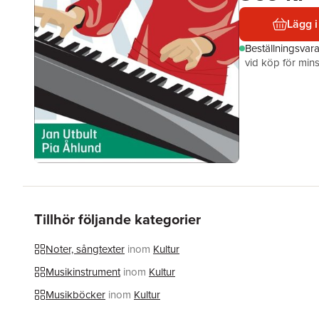
Lägg i
Beställningsvar
vid köp för mins
Tillhör följande kategorier
Noter, sångtexter
inom
Kultur
Musikinstrument
inom
Kultur
Musikböcker
inom
Kultur