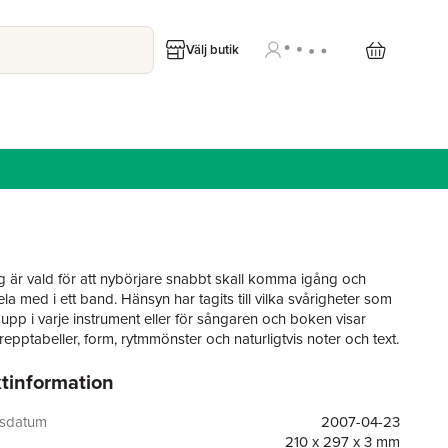
Välj butik
g är vald för att nybörjare snabbt skall komma igång och
a med i ett band. Hänsyn har tagits till vilka svårigheter som
upp i varje instrument eller för sångaren och boken visar
epptabeller, form, rytmmönster och naturligtvis noter och text.
tinformation
håller alla sångerna inspelade så som boken visar. På skivan
unik mixer som gör att du kan lyfta fram eller stänga av de fem
ren som du behöver.
gsdatum
2007-04-23
210 x 297 x 3 mm