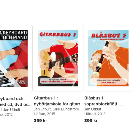
Gitarrbus 1 :
Blåsbus 1
eyboard och
nybörjarskola för gitarr
sopranblockflöjt :
med cd, dvd och
Jan Utbult
,
Ulrik Lundström
Jan Utbult
nybörjarskola för
d
,
Jan Utbult
fy)
Häftad
, 2015
Häftad
, 2013
ge
, 2012
sopranblockflöjt
399 kr
399 kr