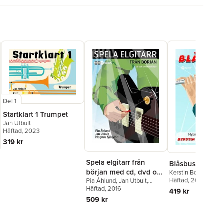
Del 1
Startklart 1 Trumpet
Jan Utbult
Häftad
, 2023
319 kr
Spela elgitarr från
Blåsbus 1 Tvärf
början med cd, dvd och
Kerstin Bodin
,
Jan
Häftad
, 2015
Pia Åhlund
,
Jan Utbult
,
på Spotify
Magnus Sjöqvist
Häftad
, 2016
419 kr
509 kr