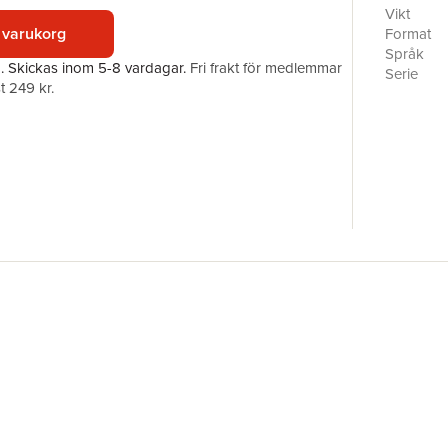
Videolekt
Vikt
som man k
 varukorg
Format
Språk
a.
Skickas
inom 5-8 vardagar
.
Fri frakt för medlemmar
Serie
t 249 kr.
Antal sid
Upplaga
Förlag
ISBN