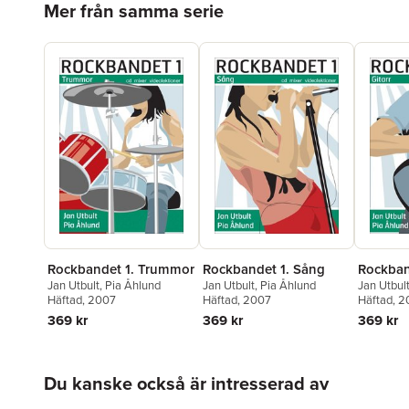
Mer från samma serie
Rockbandet 1. Trummor
Rockband
Rockbandet 1. Sång
Jan Utbult
,
Pia Åhlund
Jan Utbul
Jan Utbult
,
Pia Åhlund
Häftad
, 2007
Häftad
, 
Häftad
, 2007
369 kr
369 kr
369 kr
Hoppa över listan
Du kanske också är intresserad av