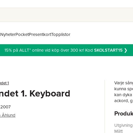
n
Nyheter
Pocket
Presentkort
Topplistor
15% på ALLT* online vid köp över 300 kr! Kod
SKOLSTART15
❯
Varje sån
det 1
kunna spel
det 1. Keyboard
kan dyka 
ackord, gr
, 2007
Produk
CD:n inne
a Åhlund
finns en 
olika spå
Utgivnin
Mått