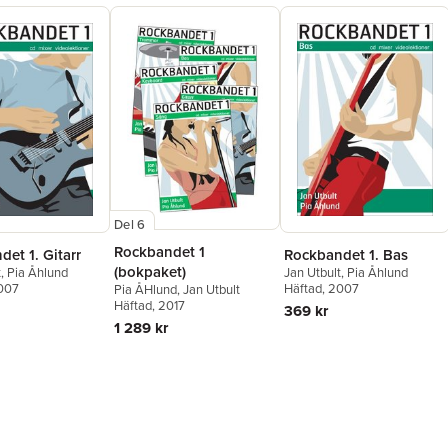
Del 6
Rockbandet 1
et 1. Gitarr
Rockbandet 1. Bas
(bokpaket)
t
,
Pia Åhlund
Jan Utbult
,
Pia Åhlund
2007
Häftad
, 2007
Pia ÅHlund
,
Jan Utbult
Häftad
, 2017
369 kr
1 289 kr