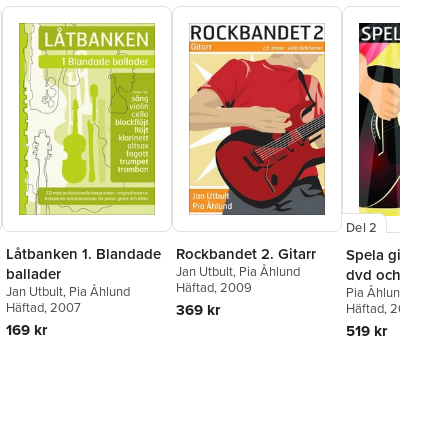
Del 2
Rockbandet 2. Gitarr
Låtbanken 1. Blandade
Spela gitarr 2 
Jan Utbult
,
Pia Åhlund
ballader
dvd och på Spo
Häftad
, 2009
Jan Utbult
,
Pia Åhlund
Pia Åhlund
,
Jan Ut
Häftad
, 2007
369 kr
Häftad
, 2014
169 kr
519 kr