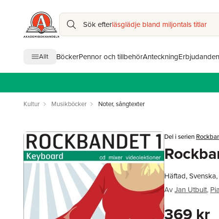
Sök efter
läsglädje bland miljontals titlar
Böcker
Pennor och tillbehör
Anteckning
Erbjudande
Allt
Kultur
Musikböcker
Noter, sångtexter
Del i serien
Rockban
Rockban
Häftad, Svenska
Av
Jan Utbult
,
Pi
369 kr