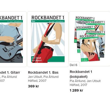
Del 6
Rockbandet 1
et 1. Gitarr
Rockbandet 1. Bas
(bokpaket)
t
,
Pia Åhlund
Jan Utbult
,
Pia Åhlund
2007
Häftad
, 2007
Pia ÅHlund
,
Jan Utbult
Häftad
, 2017
369 kr
1 289 kr