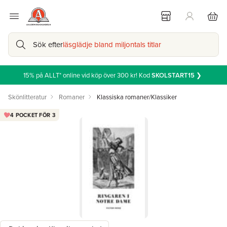
Sök efter
läsglädje bland miljontals titlar
15% på ALLT* online vid köp över 300 kr! Kod
SKOLSTART15
❯
Skönlitteratur
Romaner
Klassiska romaner/Klassiker
4 POCKET FÖR 3