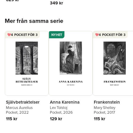
349 kr
Hoppa över listan
Mer från samma serie
4 POCKET FÖR 3
NYHET
4 POCKET FÖR 3
Självbetraktelser
Anna Karenina
Frankenstein
Marcus Aurelius
Lev Tolstoj
Mary Shelley
Pocket
, 2022
Pocket
, 2026
Pocket
, 2017
115 kr
129 kr
115 kr