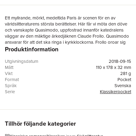
Ett myllrande, mörkt, medeltida Paris är scenen för en av
världslitteraturens största berättelser. Här får vi möta den döve
och vanskapte Quasimodo, uppfostrad innanför katedralens
väggar av den mäktige ärkedjäknen Claude Frollo. Quasimodo
ansvarar för att det ska ringa i kyrkklockorna. Frollo oroar sig
Produktinformation
för sin lillebror Jehan och försöker lära sig alkemins hemligheter.
Allt förändras när de ser flickan Esmeralda dansa på torget
utanför kyrkan. Förälskelsen drabbar dem båda ögonblickligen,
Utgivningsdatum
2018-09-15
med samma förintande kraft. Detta blir inledningen på ett drama
Mått
110 x 178 x 32 mm
som får ett crescendo som inte lämnar någon läsare oberörd.
Vikt
281 g
I
Ringaren i Notre Dame
målar Victor Hugo (1802–1885) upp
Format
Pocket
skarpa kontraster. Mellan fattig och rik. Vackert och fult. Liv och
Språk
Svenska
död. Det är en svidande uppgörelse med medeltidens
Serie
Klassikerpocket
orättvisor och religionens makt över människorna.
Antal sidor
486
Upplaga
1
Förlag
Sjösala förlag AB
ISBN
9789187193354
Översättare
Oscar Nachman
Tillhör följande kategorier