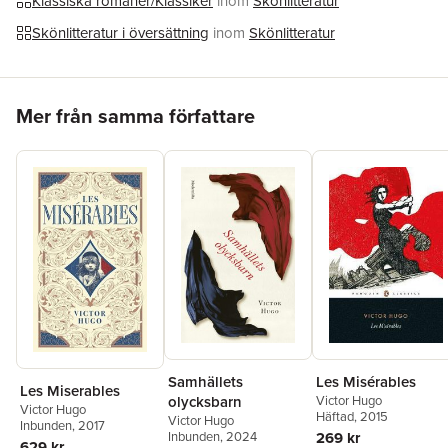
Klassiska romaner/Klassiker
inom
Skönlitteratur
Skönlitteratur i översättning
inom
Skönlitteratur
Hoppa över listan
Mer från samma författare
Les Misérables
Samhällets
Les Miserables
Victor Hugo
olycksbarn
Victor Hugo
Häftad
, 2015
Victor Hugo
Inbunden
, 2017
269 kr
Inbunden
, 2024
629 kr