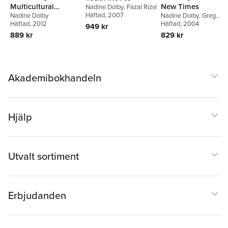
Multicultural
New Times
Nadine Dolby
,
Fazal Rizvi
Häftad
, 2007
Nadine Dolby
Nadine Dolby
,
Greg
Education for the
Häftad
, 2012
Dimitriadis
Häftad
, 2004
949 kr
Next Generation
889 kr
829 kr
Akademibokhandeln
Hjälp
Utvalt sortiment
Erbjudanden