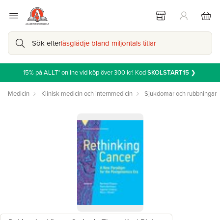
Sök efter
läsglädje bland miljontals titlar
15% på ALLT* online vid köp över 300 kr! Kod
SKOLSTART15
❯
Medicin
Klinisk medicin och internmedicin
Sjukdomar och rubbningar