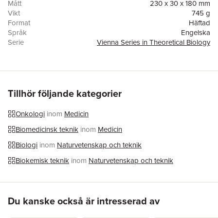
Mått
230 x 30 x 180 mm
Vikt
745 g
Format
Häftad
Språk
Engelska
Serie
Vienna Series in Theoretical Biology
Antal sidor
432
Förlag
MIT Press Ltd
ISBN
9780262054348
Tillhör följande kategorier
Onkologi
inom
Medicin
Biomedicinsk teknik
inom
Medicin
Biologi
inom
Naturvetenskap och teknik
Biokemisk teknik
inom
Naturvetenskap och teknik
Hoppa över listan
Du kanske också är intresserad av