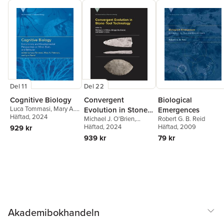
Del 11
Del 22
Cognitive Biology
Convergent
Biological
Luca Tommasi
,
Mary A.
Evolution in Stone-
Emergences
Peterson
Häftad
, 2024
,
Lynn Nadel
Michael J. O'Brien
,
Robert G. B. Reid
Tool Technology
Briggs Buchanan
Häftad
, 2024
,
Metin
Häftad
, 2009
929 kr
I. Eren
939 kr
79 kr
Akademibokhandeln