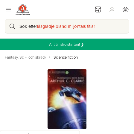
Sök efter
läsglädje bland miljontals titlar
Allt till skolstarten! ❯
Fantasy, SciFi och skräck
Science fiction