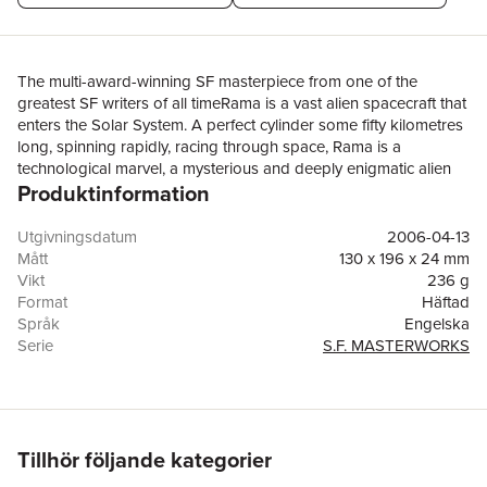
The multi-award-winning SF masterpiece from one of the
greatest SF writers of all timeRama is a vast alien spacecraft that
enters the Solar System. A perfect cylinder some fifty kilometres
long, spinning rapidly, racing through space, Rama is a
technological marvel, a mysterious and deeply enigmatic alien
Produktinformation
artefact.It is Mankind's first visitor from the stars and must be
investigated ...Winner of the HUGO AWARD for best novel,
1974Winner of the NEBULA AWARD for best novel, 1973Winner
Utgivningsdatum
2006-04-13
of the JOHN W. CAMPBELL AWARD for best novel, 1974Winner
Mått
130 x 196 x 24 mm
of the BSFA AWARD for best novel, 1973
Vikt
236 g
Format
Häftad
Språk
Engelska
Serie
S.F. MASTERWORKS
Antal sidor
256
Förlag
Orion Publishing Co
ISBN
9780575077331
Utmärkelser
Winner of John W. Campbell Memorial Award 1974
(UK)
Tillhör följande kategorier