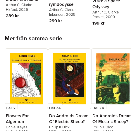
2001: a Space
rymdodyssé
Arthur C. Clarke
Odyssey
Häftad
, 2026
Arthur C. Clarke
Arthur C. Clarke
Inbunden
, 2025
289 kr
Pocket
, 2000
299 kr
199 kr
Hoppa över listan
Mer från samma serie
Del 6
Del 24
Del 24
Flowers For
Do Androids Dream
Do Androids Drea
Algernon
Of Electric Sheep?
Of Electric Sheep?
Daniel Keyes
Philip K Dick
Philip K Dick