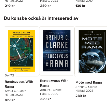
Häftad
, 2022
Häftad
, 2022
Häftad
, 2010
219 kr
249 kr
139 kr
Hoppa över listan
Du kanske också är intresserad av
Del 72
Rendezvous With
Rendezvous With
Möte med Rama
Rama
Rama
Arthur C. Clarke
Arthur C. Clarke
Häftad
, 2026
Arthur C. Clarke
Häftad
, 2020
Häftad
, 2023
289 kr
229 kr
189 kr