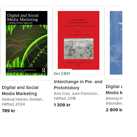
Del 2891
Interchange in Pre- and
Digital and Soc
Digital and Social
Protohistory
Media Marketi
Media Marketing
Ana Cruz
,
Juan Francisco
Aleksej Heinze
,
G
Gibaja
Häftad
, 2018
Aleksej Heinze
,
Gordon
Fletcher
Inbunden
,
Ana Cru
, 2024
Fletcher
Häftad
, 2024
,
Ana Cruz
,
Alex
1 309 kr
Fenton
Fenton
2 809 kr
789 kr