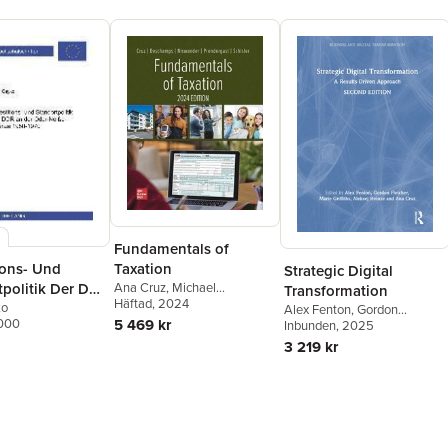
Fundamentals of
Taxation
ions- Und
Strategic Digital
Ana Cruz
,
Michael
politik Der Ddr
Transformation
Deschamps
Häftad
, 2024
,
Frederick
Oder-Neiße-
ko
Alex Fenton
,
Gordon
Niswander
,
Debra
5 469 kr
2000
Fletcher
Inbunden
,
Marie Griffiths
, 2025
,
1950-1970
Prendergast
,
Dan Schisler
Aleksej Heinze
,
Ana Cruz
3 219 kr