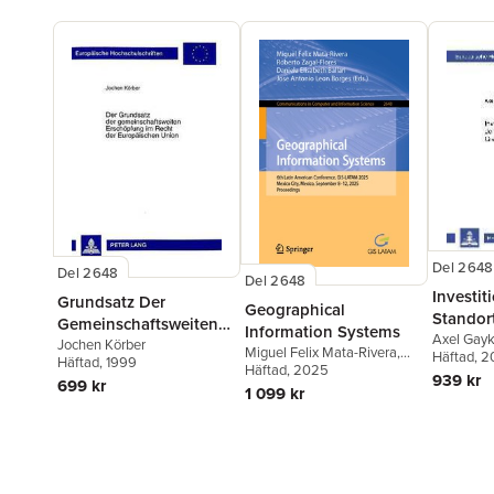
Del 2648
Del 2648
Del 2648
Investit
Grundsatz Der
Geographical
Standort
Gemeinschaftsweiten
Information Systems
an Der 
Axel Gay
Erschoepfung Im Recht
Jochen Körber
Miguel Felix Mata-Rivera
,
Häftad
, 
Grenze 
Häftad
, 1999
Der Europaeischen
Roberto Zagal-Flores
Häftad
, 2025
,
939 kr
699 kr
Daniela Elisabeth Ballari
,
Union
1 099 kr
Jose Antonio Leon Borges