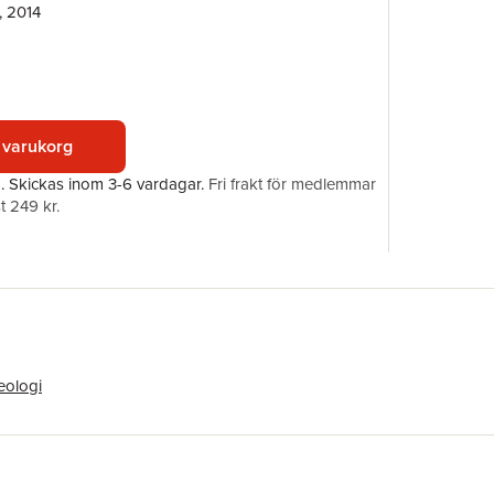
, 2014
Förlag
ISBN
 varukorg
a.
Skickas
inom 3-6 vardagar
.
Fri frakt för medlemmar
t 249 kr.
eologi