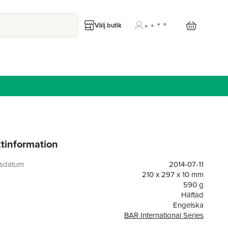
Välj butik
tinformation
gsdatum
2014-07-11
210 x 297 x 10 mm
590 g
Häftad
Engelska
BAR International Series
or
144