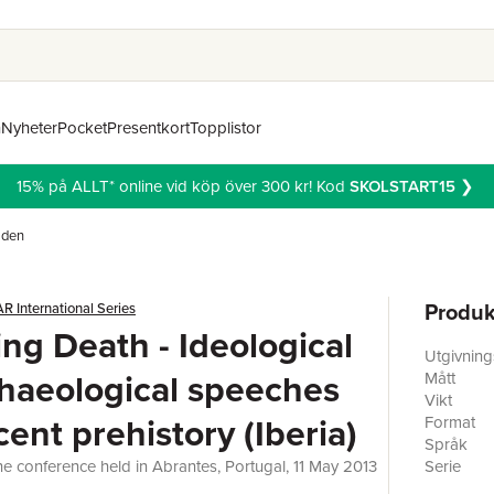
n
Nyheter
Pocket
Presentkort
Topplistor
15% på ALLT* online vid köp över 300 kr! Kod
SKOLSTART15
❯
åden
Produk
R International Series
ng Death - Ideological
Utgivnin
haeological speeches
Mått
Vikt
cent prehistory (Iberia)
Format
Språk
e conference held in Abrantes, Portugal, 11 May 2013
Serie
Antal sid