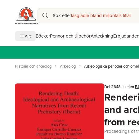
Sök efter
läsglädje bland miljontals titlar
Böcker
Pennor och tillbehör
Anteckning
Erbjudande
Allt
Historia och arkeologi
Arkeologi
Arkeologiska perioder och omr
Del 2648 i serien
BA
Renderi
and arc
from re
Proceedings of th