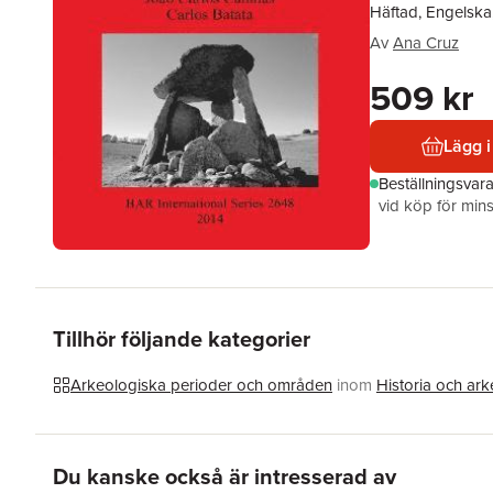
Häftad, Engelska
Av
Ana Cruz
509 kr
Lägg i
Beställningsvar
vid köp för mins
Tillhör följande kategorier
Arkeologiska perioder och områden
inom
Historia och ark
Hoppa över listan
Du kanske också är intresserad av