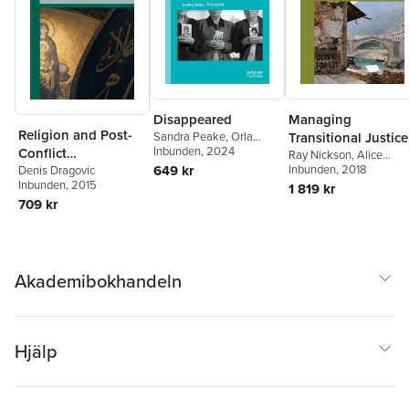
Disappeared
Managing
Religion and Post-
Sandra Peake
,
Orla
Transitional Justice
Lynch
Inbunden
, 2024
Conflict
Ray Nickson
,
Alice
649 kr
Neikirk
Inbunden
, 2018
Statebuilding
Denis Dragovic
Inbunden
, 2015
1 819 kr
709 kr
Akademibokhandeln
Hjälp