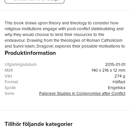
This book draws upon theory and theology to consider how
religious institutions engage with post-conflict statebuilding and
why they would choose to lend their resources to the
endeavour. Drawing from the theologies of Roman Catholicism
and Sunni Islam, Dragovic explores their possible motivations to
Produktinformation
engage alongside the international community.
Utgivningsdatum
2015-01-01
Mått
140 x 216 x 12 mm
Vikt
274 g
Format
Häftad
Språk
Engelska
Serie
Palgrave Studies in Compromise after Conflict
Antal sidor
192
Förlag
Palgrave Macmillan
ISBN
9781349498079
Tillhör följande kategorier