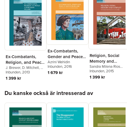
Ex-Combatants,
Religion, Social
Ex-Combatants,
Gender and Peace
Memory and
Religion, and Peace
in Northern Ireland
Azrini Wahidin
Conflict
Sandra Milena Rios
Inbunden
, 2016
in Northern Ireland
J. Brewer
,
D. Mitchell
,
G.
Oyola
Inbunden
, 2015
Leavey
Inbunden
, 2013
1 679 kr
1 399 kr
1 399 kr
Hoppa över listan
Du kanske också är intresserad av