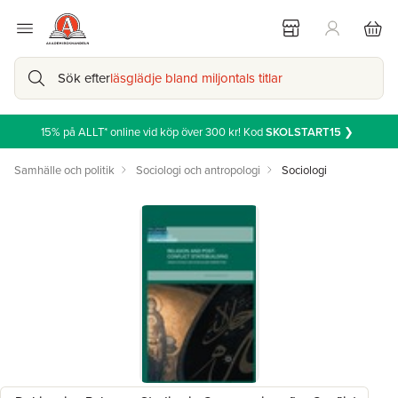
Sök efter
läsglädje bland miljontals titlar
15% på ALLT* online vid köp över 300 kr! Kod
SKOLSTART15
❯
Samhälle och politik
Sociologi och antropologi
Sociologi