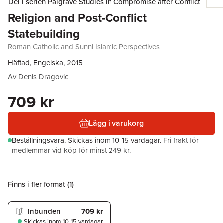
Del i serien
Palgrave Studies in Compromise after Conflict
Religion and Post-Conflict
Statebuilding
Roman Catholic and Sunni Islamic Perspectives
Häftad, Engelska, 2015
Av
Denis Dragovic
709 kr
Lägg i varukorg
Beställningsvara.
Skickas
inom 10-15 vardagar
.
Fri frakt för
medlemmar vid köp för minst 249 kr.
Finns i fler format (
1
)
Inbunden
709 kr
Skickas
inom 10-15 vardagar