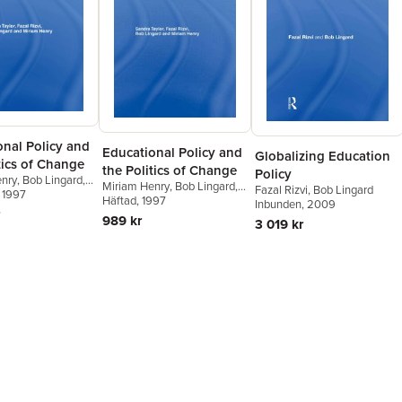
onal Policy and
Educational Policy and
Globalizing Education
tics of Change
the Politics of Change
Policy
enry
,
Bob Lingard
,
Miriam Henry
,
Bob Lingard
,
Fazal Rizvi
,
Bob Lingard
i
, 1997
,
Sandra Taylor
Fazal Rizvi
Häftad
, 1997
,
Sandra Taylor
Inbunden
, 2009
989 kr
3 019 kr