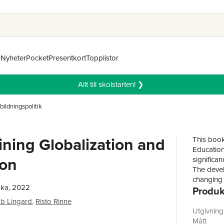
n
Nyheter
Pocket
Presentkort
Topplistor
Allt till skolstarten! ❯
bildningspolitik
ning Globalization and
This book
Education
ion
significan
The devel
changing 
ska, 2022
Produk
technolog
the reviva
b Lingard
,
Risto Rinne
and the r
Utgivnin
change. D
Mått