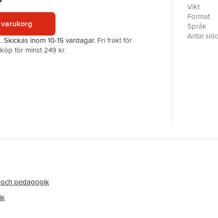
r
chapters 
Vikt
new ways 
Format
 varukorg
education
Språk
Antal sid
a.
Skickas
inom 10-15 vardagar
.
Fri frakt för
Förlag
öp för minst 249 kr.
ISBN
 och pedagogik
ik