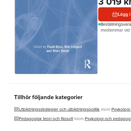
3 019 k
Lägg i
Beställningsvar
medlemmar vid k
Tillhör följande kategorier
Utbildningsstrategier och utbildningspolitik
inom
Psykologi
Pedagogisk teori och filosofi
inom
Psykologi och pedagog