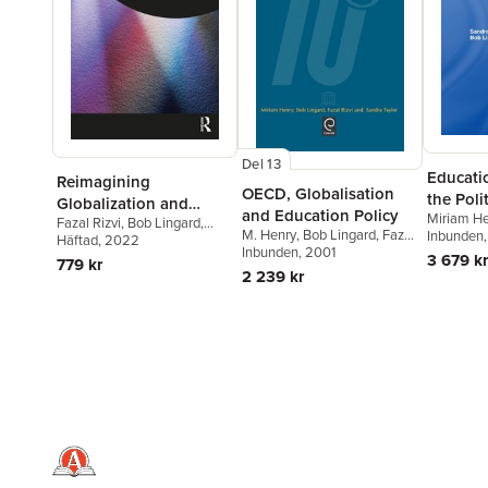
Del 13
Educati
Reimagining
OECD, Globalisation
the Poli
Globalization and
and Education Policy
Miriam H
Fazal Rizvi
,
Bob Lingard
,
Education
M. Henry
,
Bob Lingard
,
Fazal
Fazal Rizv
Inbunden
Risto Rinne
Häftad
, 2022
Rizvi
Inbunden
,
S. Taylor
, 2001
,
M. Henry
,
3 679 kr
779 kr
Bob Lingard
2 239 kr