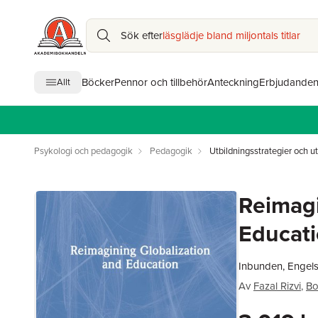
Sök efter
läsglädje bland miljontals titlar
Böcker
Pennor och tillbehör
Anteckning
Erbjudande
Allt
Psykologi och pedagogik
Pedagogik
Utbildningsstrategier och ut
Reimagi
Educat
Inbunden, Engel
Av
Fazal Rizvi
,
Bo