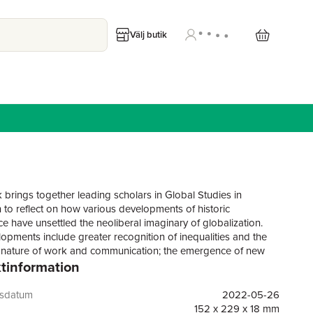
Välj butik
 brings together leading scholars in Global Studies in
 to reflect on how various developments of historic
ce have unsettled the neoliberal imaginary of globalization.
opments include greater recognition of inequalities and the
nature of work and communication; the emergence of new
tinformation
ies of governance; a greater awareness of geopolitical shifts;
l of nationalism, populism and anti-globalization sentiments;
ecognition of risks surrounding pandemics and climate
gsdatum
2022-05-26
rawing from a range of disciplinary perspectives, the
152 x 229 x 18 mm