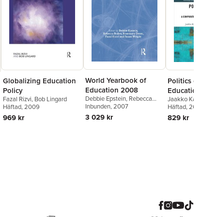
World Yearbook of
Globalizing Education
Politics of Qual
Education 2008
Policy
Education
Debbie Epstein
,
Rebecca
Fazal Rizvi
,
Bob Lingard
Jaakko Kauko
,
Ri
Boden
Inbunden
,
Rosemary Deem
, 2007
,
Häftad
, 2009
Tuomas Takala
Häftad
, 2020
Fazal Rizvi
,
Susan Wright
3 029 kr
969 kr
829 kr