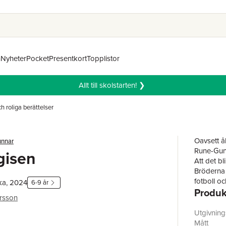
n
Nyheter
Pocket
Presentkort
Topplistor
Allt till skolstarten! ❯
 roliga berättelser
Oavsett ål
unnar
Rune-Gunn
gisen
Att det bl
Bröderna 
fotboll o
ka, 2024
6-9 år
Produk
Upptäcktsf
rsson
vad små p
Det inneb
Utgivnin
Mått