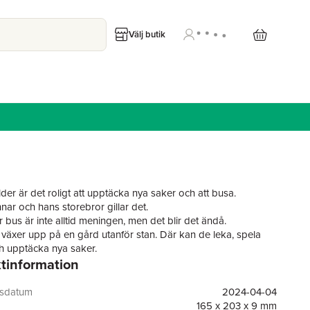
Välj butik
der är det roligt att upptäcka nya saker och att busa.
ar och hans storebror gillar det.
ir bus är inte alltid meningen, men det blir det ändå.
växer upp på en gård utanför stan. Där kan de leka, spela
ch upptäcka nya saker.
tinformation
ärderna är nog de roligaste, ibland är det lite på gränsen till
ojkar ska göra.
är att de råkar i klistret med mamma och pappa ibland.
gsdatum
2024-04-04
165 x 203 x 9 mm