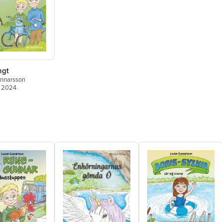
ngt
unnarsson
, 2024