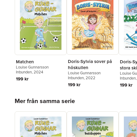
Doris-Sylvia sover på
Doris-S
Matchen
höskullen
Louise Gunnarsson
stora sk
Inbunden
, 2024
Louise Gunnarsson
Louise G
Inbunden
, 2022
Inbunden
199 kr
199 kr
199 kr
Hoppa över listan
Mer från samma serie