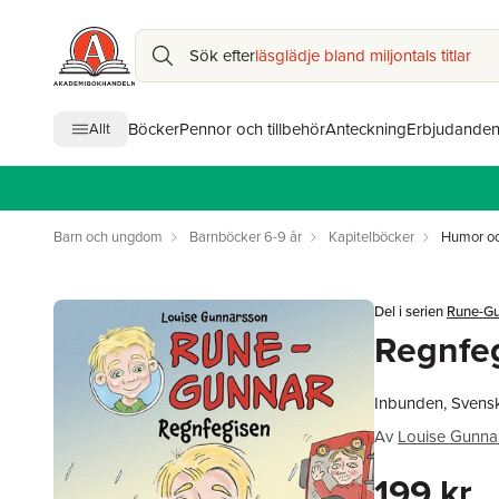
Sök efter
läsglädje bland miljontals titlar
Böcker
Pennor och tillbehör
Anteckning
Erbjudande
Allt
Barn och ungdom
Barnböcker 6-9 år
Kapitelböcker
Humor och
Del i serien
Rune-G
Regnfe
Inbunden, Svens
Av
Louise Gunna
199 kr