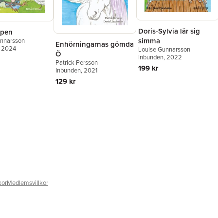
Doris-Sylvia lär sig
ppen
simma
unnarsson
Enhörningarnas gömda
, 2024
Louise Gunnarsson
Ö
Inbunden
, 2022
Patrick Persson
199 kr
Inbunden
, 2021
129 kr
kor
Medlemsvillkor