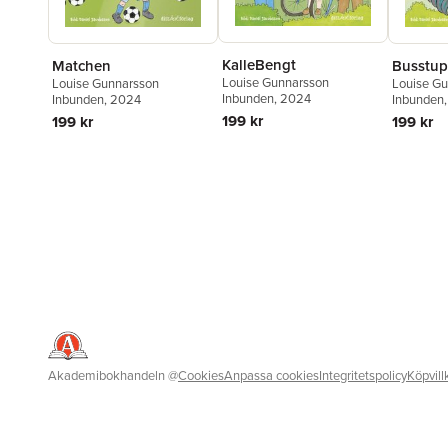
KalleBengt
Matchen
Busstu
Louise Gunnarsson
Louise Gunnarsson
Louise G
Inbunden
, 2024
Inbunden
, 2024
Inbunden
199 kr
199 kr
199 kr
Akademibokhandeln
@
Cookies
Anpassa cookies
Integritetspolicy
Köpvill