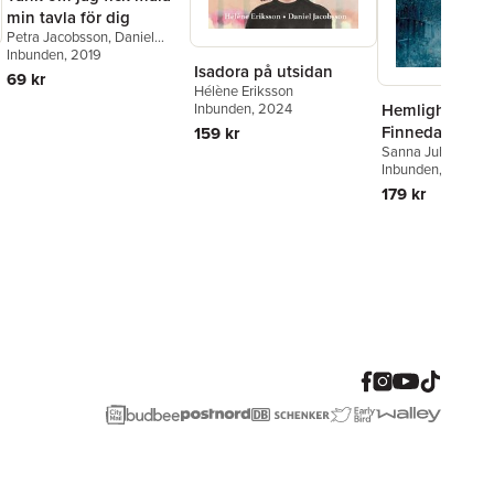
min tavla för dig
Petra Jacobsson
,
Daniel
Jacobsson
Inbunden
, 2019
Isadora på utsidan
69 kr
Hélène Eriksson
Hemligheterna 
Inbunden
, 2024
Finnedal
159 kr
Sanna Juhlin
Inbunden
, 2022
179 kr