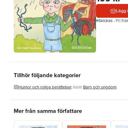
Lägg 
Skickas
.
Fri fr
Tillhör följande kategorier
Humor och roliga berättelser
inom
Barn och ungdom
Hoppa över listan
Mer från samma författare