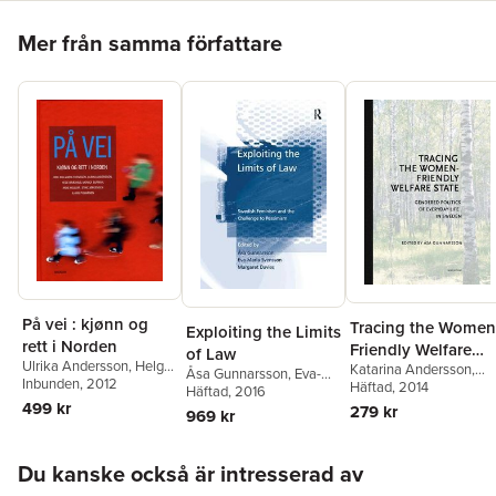
Hoppa över listan
Mer från samma författare
På vei : kjønn og
Tracing the Women
Exploiting the Limits
rett i Norden
Friendly Welfare
of Law
Ulrika Andersson
,
Helga
Katarina Andersson
,
State. Gendered
Åsa Gunnarsson
,
Eva-
Aune
Inbunden
,
Trine Baumbach
, 2012
,
Britt-Marie Berge
Häftad
, 2014
,
Åsa
Maria Svensson
Häftad
, 2016
Politics of Everyda
Hege Brækhus
,
Monica
Gunnarsson
,
Kerstin
499 kr
279 kr
969 kr
Life in Sweden
Burman
,
Åsa
Hamreby
,
Christine
Gunnarsson
,
Anne
Hudson
,
Elin Kvist
,
Eva
Hellum
,
Ingunn Ikdahl
,
Hoppa över listan
Magnusson
,
Johanna
Du kanske också är intresserad av
Stine Jørgensen
,
Overud
,
Andreas
Johanna Niemi
,
Tina
Pettersson
,
Åsa Karlss