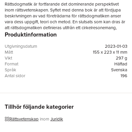
Rättsdogmatik är fortfarande det dominerande perspektivet
inom rättsvetenskapen. Syftet med denna bok är att fördjupa
beskrivningen av vad företrädarna för rättsdogmatiken anser
vara dess uppgift, teori och metod. En slutsats som kan dras är
att rättsdogmatiken definieras utifrån ett cirkelresonemang,
Produktinformation
vilket fångas med det latinska uttrycket circulus clausus est.
Boken riktar sig främst till dem som studerar och forskar i
Utgivningsdatum
2023-01-03
rättsvetenskap. Den kan användas på olika kurser inom
Mått
155 x 223 x 11 mm
juristutbildningen för att reflektera över rättsdogmatikens
Vikt
297 g
utgångspunkter och uppgifter. Rättsdogmatik kan även vara av
Format
Häftad
intresse för såväl forskare som praktiker som vill fördjupa sig i
Språk
Svenska
ämnet.
Antal sidor
196
Upplaga
1
Förlag
Studentlitteratur AB
ISBN
9789144132587
Tillhör följande kategorier
Rättsvetenskap
inom
Juridik