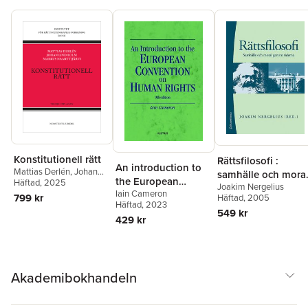
Storsletten Nordstrøm
,
Sjögren
,
Lena Wennber
Hanne Petersen
,
Anu
Lotta Vikström
Pylkkänen
,
Eva
Schömer
,
Eva-Maria
Svensson
,
Ragnhild
Vada
,
Linnéa Wegerstad
,
Lena Wennberg
,
Jenny
Westerstrand
Konstitutionell rätt
Rättsfilosofi :
An introduction to
Mattias Derlén
,
Johan
samhälle och mora
the European
Lindholm
Häftad
, 2025
,
Markus
Joakim Nergelius
genom tiderna
Iain Cameron
Naarttijärvi
convention on
799 kr
Häftad
, 2005
Häftad
, 2023
human rights
549 kr
429 kr
Akademibokhandeln