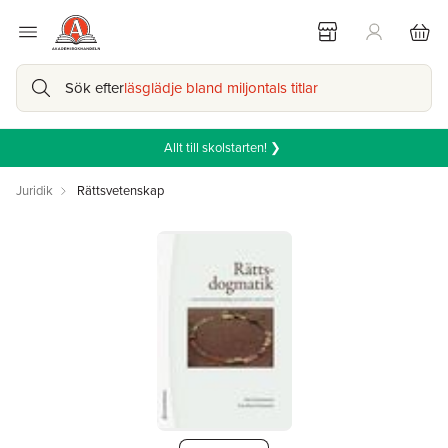
Sök efter
läsglädje bland miljontals titlar
Allt till skolstarten! ❯
Juridik
Rättsvetenskap