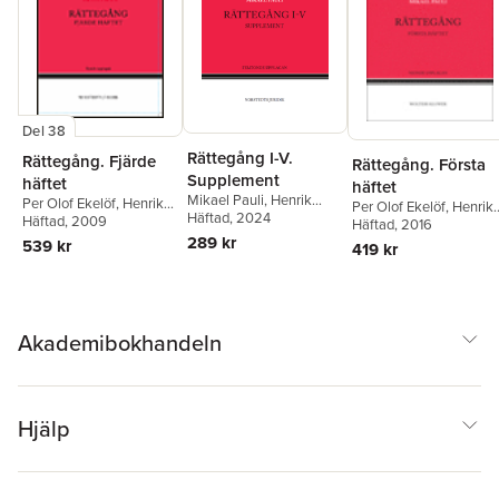
Del 38
Rättegång I-V.
Rättegång. Fjärde
Rättegång. Första
Supplement
häftet
häftet
Mikael Pauli
,
Henrik
Per Olof Ekelöf
,
Henrik
Per Olof Ekelöf
,
Henrik
Bellander
Häftad
, 2024
,
Per Olof
Edelstam
Häftad
, 2009
,
Lars Heuman
Edelstam
Häftad
, 2016
,
Lars Heuma
Ekelöf
289 kr
Mikael Pauli
539 kr
419 kr
Akademibokhandeln
Hjälp