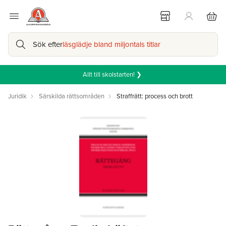
Sök efter
läsglädje bland miljontals titlar
Allt till skolstarten! ❯
Juridik
Särskilda rättsområden
Straffrätt: process och brott