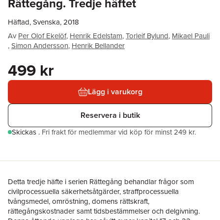
Rättegång. Tredje häftet
Häftad, Svenska, 2018
Av
Per Olof Ekelöf
,
Henrik Edelstam
,
Torleif Bylund
,
Mikael Pauli
,
Simon Andersson
,
Henrik Bellander
499 kr
Lägg i varukorg
Reservera i butik
Skickas
.
Fri frakt för medlemmar vid köp för minst 249 kr.
Detta tredje häfte i serien Rättegång behandlar frågor som
civilprocessuella säkerhetsåtgärder, straffprocessuella
tvångsmedel, omröstning, domens rättskraft,
rättegångskostnader samt tidsbestämmelser och delgivning.