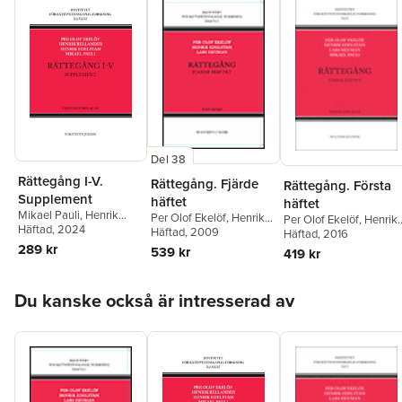
Del 38
Rättegång I-V.
Rättegång. Fjärde
Rättegång. Första
Supplement
häftet
häftet
Mikael Pauli
,
Henrik
Per Olof Ekelöf
,
Henrik
Per Olof Ekelöf
,
Henrik
Bellander
Häftad
, 2024
,
Per Olof
Edelstam
Häftad
, 2009
,
Lars Heuman
Edelstam
Häftad
, 2016
,
Lars Heuma
Ekelöf
289 kr
Mikael Pauli
539 kr
419 kr
Hoppa över listan
Du kanske också är intresserad av