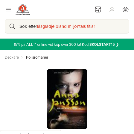
Sök efter
läsglädje bland miljontals titlar
15% på ALLT* online vid köp över 300 kr! Kod
SKOLSTART15
❯
Deckare
Polisromaner