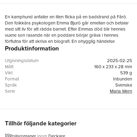
En kamphund anfaller en liten flicka på en badstrand på Fårö.
Den folkkära psykologen Emma Bjurö går emellan och betalar
med sitt liv för att rädda barnet. Efter Emmas död blir hennes
vuxne son rasande när en poddare börjar gräva i hennes
förflutna för att skriva en biografi. En ohygglig händelse
Produktinformation
sommaren 1982 riskerar att rasera hela hennes eftermäle.
I Visby hittas en man brutalt mördad i sin lägenhet.
Kriminalinspektör Maria Wern och hennes kollegor utreder fallet.
Utgivningsdatum
2025-02-25
Mannen sägs ha många fiender. Dessutom hade han kontakt
Mått
160 x 233 x 28 mm
med Emma strax före hennes död. Kan de två dödsfallen hänga
Vikt
539 g
ihop med varandra?
Format
Inbunden
I
Rädslans labyrint
försöker Maria Wern stoppa en
Språk
Svenska
målmedveten mördare, samtidigt som hon ställs inför stora
Serie
Maria Wern
personliga utmaningar. En natt bryter sig en maskerad person in
Antal sidor
383
i hennes hus och sonen Emil skadas och hamnar på sjukhus.
Upplaga
1
Hur farligt nära gärningsmannen befinner sig inser hon alltför
Förlag
Norstedts
sent …
Medarbetare
Helena Hammarström
Anna Jansson är en av våra mest lästa och älskade författare.
ISBN
9789113133317
Tillhör följande kategorier
2025 firar hon 25 år som författare.
Miljömärkning
FSC
Polisromaner
inom
Deckare