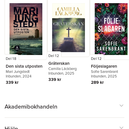
Del 12
Del 12
Del 18
Gråterskan
Följeslagaren
Den sista utposten
Camilla Läckberg
Sofie Sarenbrant
Mari Jungstedt
Inbunden
, 2025
Inbunden
, 2025
Inbunden
, 2024
339 kr
289 kr
339 kr
Akademibokhandeln
Hjälp