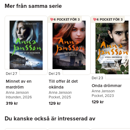
Hoppa över listan
Mer från samma serie
4 POCKET FÖR 3
4 POCKET FÖR 3
Del 25
Del 27
Del 23
Till offer åt det
Minnet av en
Onda drömmar
okända
mardröm
Anna Jansson
Anna Jansson
Anna Jansson
Pocket
, 2023
Pocket
, 2025
Inbunden
, 2026
129 kr
129 kr
319 kr
Hoppa över listan
Du kanske också är intresserad av