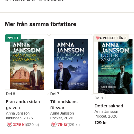
Hoppa över listan
Mer från samma författare
NYHET
4 POCKET FÖR 3
Del 8
Del 7
Del 1
Från andra sidan
Till ondskans
Dotter saknad
graven
försvar
Anna Jansson
Anna Jansson
Anna Jansson
Pocket
, 2020
Inbunden
, 2026
Pocket
, 2026
129 kr
279 kr
79 kr
329 kr
129 kr