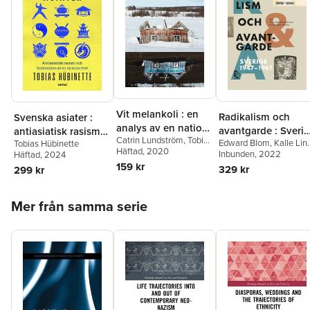
Vit melankoli : en
Radikalism och
Svenska asiater :
analys av en nation
avantgarde : Sveri
antiasiatisk rasism
Catrin Lundström
,
Tobias
i kris
Edward Blom
,
Kalle Lin
1947-1967
Tobias Hübinette
och framväxten av
Hübinette
Häftad
, 2020
Svante Nordin
Inbunden
, 2022
,
Yvonne
Häftad
, 2024
en ny minoritet
Hirdman
,
Torbjörn
159 kr
329 kr
299 kr
Elensky
,
Christian
Abrahamsson
,
Birgitta
Hoppa över listan
Holm
,
Orvar Löfgren
,
Mer från samma serie
David Thurfjell
,
Thomas
Millroth
,
Johan Redin
,
Bengt G. Nilsson
,
Tobia
Hûbinette
,
David
Andersson
,
Oscar
Swartz
,
Jepser Roine
,
Cilla Robach
,
Håkan
Lindgren
,
Bo Wennströ
Petra Werner
,
Gunilla
Kinn Blom
,
Anna-Lena