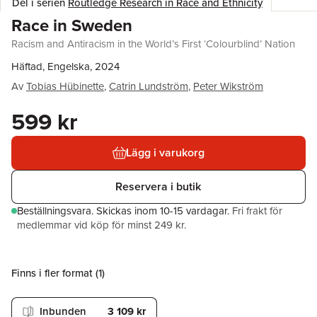
Del i serien
Routledge Research in Race and Ethnicity
Race in Sweden
Racism and Antiracism in the World’s First ‘Colourblind’ Nation
Häftad, Engelska, 2024
Av
Tobias Hübinette
,
Catrin Lundström
,
Peter Wikström
599 kr
Lägg i varukorg
Reservera i butik
Beställningsvara.
Skickas
inom 10-15 vardagar
.
Fri frakt för
medlemmar vid köp för minst 249 kr.
Finns i fler format (
1
)
Inbunden
3 109 kr