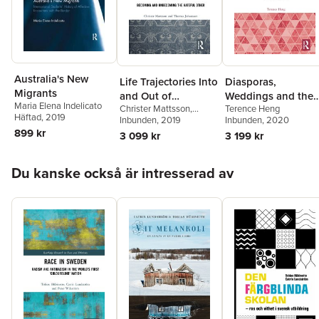
Lodenius
,
Karin
Helander
,
Jan Lumhold
Åsa Nilsonne
Australia's New
Life Trajectories Into
Diasporas,
Migrants
and Out of
Weddings and the
Maria Elena Indelicato
Christer Mattsson
,
Terence Heng
Contemporary Neo-
Trajectories of
Häftad
, 2019
Thomas Johansson
Inbunden
, 2019
Inbunden
, 2020
Nazism
Ethnicity
899 kr
3 099 kr
3 199 kr
Hoppa över listan
Du kanske också är intresserad av