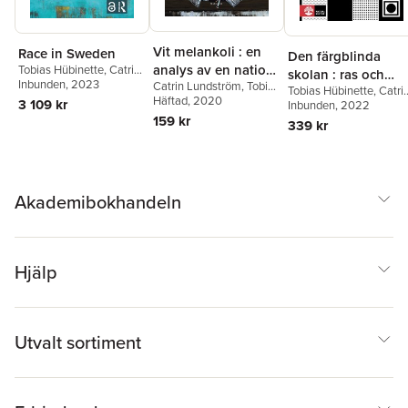
Vit melankoli : en
Race in Sweden
Den färgblinda
analys av en nation
Tobias Hübinette
,
Catrin
skolan : ras och
Lundström
Inbunden
, 2023
,
Peter
Catrin Lundström
,
Tobias
i kris
Tobias Hübinette
,
Catri
vithet i svensk
Wikström
Hübinette
Häftad
, 2020
3 109 kr
Lundström
Inbunden
, 2022
utbildning
159 kr
339 kr
Akademibokhandeln
Hjälp
Utvalt sortiment