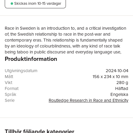
Skickas
inom 10-15 vardagar
Race in Sweden is an introduction to, and a critical investigation
of, the Swedish relationship to race in the post-war and
contemporary eras. This relationship is fundamentally shaped
by an ideology of colourblindness, with any kind of race talk
being taboo in public discourse and everyday language use,
Produktinformation
and in practice forbidden in official and institutional language.A
study of a country which was until recently strikingly white but
has become extremely diverse, yet where the legacy of Swedish
Utgivningsdatum
2024-10-04
whiteness co-exists with a radical, colourblind, antiracist
Mått
156 x 234 x 10 mm
ideology, Race in Sweden will appeal to scholars across the
Vikt
280 g
social sciences and humanities with interests in race and
Format
Häftad
ethnicity, whiteness and Nordic studies.Chapters 2 and 3 of this
Språk
Engelska
book are freely available as a downloadable Open Access PDF
Serie
Routledge Research in Race and Ethnicity
at http://www.taylorfrancis.com under a Creative Commons
Antal sidor
170
[Attribution-Non Commercial-No Derivatives (CC-BY-NC-ND)]
Förlag
Taylor & Francis Ltd
4.0 license.
ISBN
9781032385921
Tillhör följande kategorier