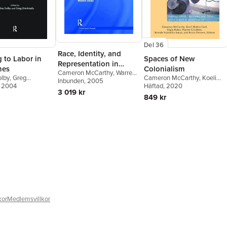
Del 36
Race, Identity, and
Spaces of New
 to Labor in
Representation in
Colonialism
mes
Cameron McCarthy
,
Warren
Education
Cameron McCarthy
,
Koeli
olby
,
Greg
Crichlow
Inbunden
,
, 2005
Greg Dimitriadis
,
Moitra Goel
Häftad
, 2020
,
Ergin Bulut
,
s
, 2004
Nadine Dolby
3 019 kr
Warren Crichlow
,
Brenda
849 kr
Nyandiko Sanya
,
Bryce
Henson
kor
Medlemsvillkor