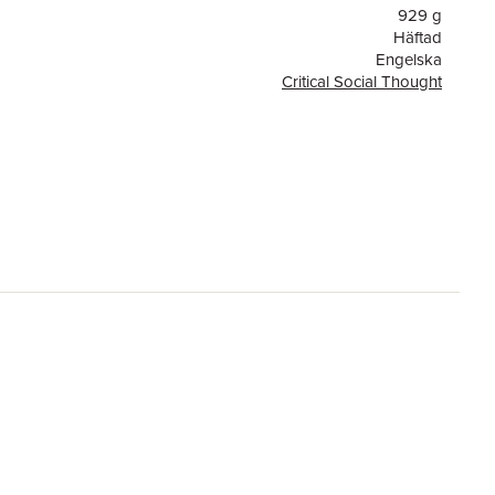
929 g
Häftad
Engelska
Critical Social Thought
or
528
2
Taylor & Francis Ltd
9780415949934