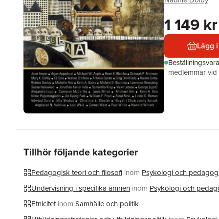
Nadine Dolby
1 149 kr
Lägg i
Beställningsvar
medlemmar vid k
Tillhör följande kategorier
Pedagogisk teori och filosofi
inom
Psykologi och pedagog
Undervisning i specifika ämnen
inom
Psykologi och pedag
Etnicitet
inom
Samhälle och politik