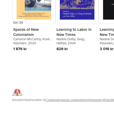
Del 36
Spaces of New
Learning to Labor in
Learning
Colonialism
New Times
New Ti
Cameron McCarthy
,
Koeli
Nadine Dolby
,
Greg
Nadine D
Moitra Goel
Inbunden
, 2020
,
Ergin Bulut
,
Dimitriadis
Häftad
, 2004
Dimitriadi
Inbunden
Warren Crichlow
,
Brenda
1 879 kr
829 kr
3 019 kr
Nyandiko Sanya
,
Bryce
Henson
Akademibokhandeln
@
Cookies
Anpassa cookies
Integritetspolicy
Köpvill