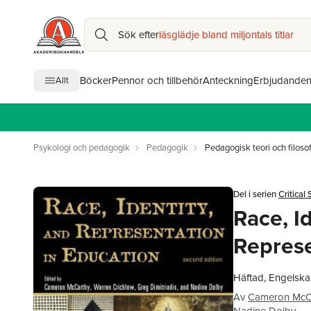
Sök efter
läsglädje bland miljontals titlar
Böcker
Pennor och tillbehör
Anteckning
Erbjudande
Allt
Psykologi och pedagogik
Pedagogik
Pedagogisk teori och filosof
Del i serien
Critical
Race, I
Represe
Häftad, Engelska
Av
Cameron McC