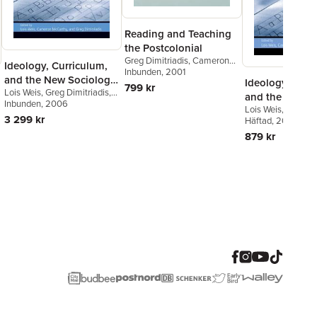
Reading and Teaching
the Postcolonial
Greg Dimitriadis
,
Cameron
Ideology, Curriculum,
McCarthy
Inbunden
, 2001
,
Greg Dimitriades
and the New Sociology
Ideology, Curr
799 kr
Lois Weis
,
Greg Dimitriadis
,
of Education
and the New S
Cameron McCarthy
Inbunden
, 2006
Lois Weis
,
Greg Di
of Education
3 299 kr
Cameron McCart
Häftad
, 2006
879 kr