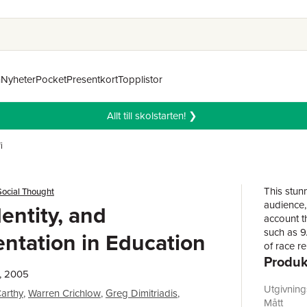
n
Nyheter
Pocket
Presentkort
Topplistor
Allt till skolstarten! ❯
i
This stun
 Social Thought
audience,
dentity, and
account t
such as 9
ntation in Education
of race re
Produk
, 2005
Utgivnin
arthy
,
Warren Crichlow
,
Greg Dimitriadis
,
Mått