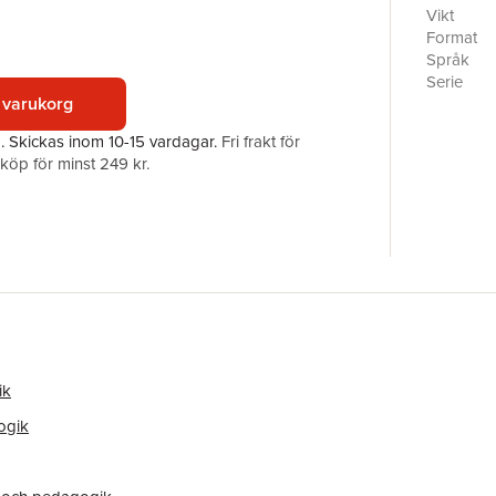
Vikt
Format
Språk
Serie
 varukorg
Antal sid
Upplaga
a.
Skickas
inom 10-15 vardagar
.
Fri frakt för
Förlag
öp för minst 249 kr.
ISBN
ik
ogik