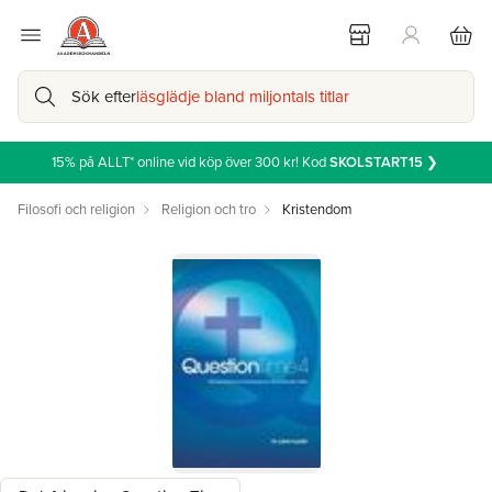
Sök efter
läsglädje bland miljontals titlar
15% på ALLT* online vid köp över 300 kr! Kod
SKOLSTART15
❯
Filosofi och religion
Religion och tro
Kristendom