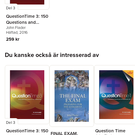
Del 3
QuestionTime 3: 150
Questions and
John Flader
Answers on the
Häftad
, 2016
Catholic Faith
259 kr
Hoppa över listan
Du kanske också är intresserad av
Del 3
QuestionTime 3: 150
Question Time
FINAL EXAM,