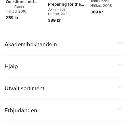
John Flader
Questions and
Preparing for the
Häftad
, 2008
John Flader
Answers on the
John Flader
Judgment
Häftad
, 2016
389 kr
Catholic Faith
Häftad
, 2023
259 kr
339 kr
Akademibokhandeln
Hjälp
Utvalt sortiment
Erbjudanden