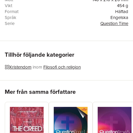
Vikt
454 g
Format
Häftad
Språk
Engelska
Serie
Question Time
Antal sidor
382
Förlag
Connor Court Publishing Pty Ltd
ISBN
9781925501827
Tillhör följande kategorier
Kristendom
inom
Filosofi och religion
Hoppa över listan
Mer från samma författare