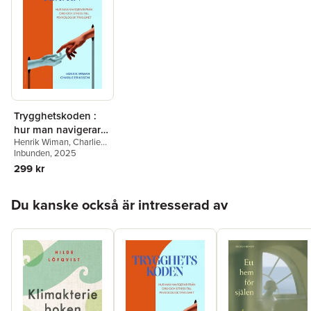
Trygghetskoden :
hur man navigerar
Henrik Wiman
,
Charlie
från oro och stress
Eriksson
Inbunden
, 2025
till psykologisk
299 kr
trygghet
Hoppa över listan
Du kanske också är intresserad av