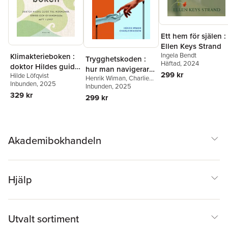
Ett hem för själen :
Ellen Keys Strand
Ingela Bendt
Klimakterieboken :
Trygghetskoden :
Häftad
, 2024
doktor Hildes guide
hur man navigerar
299 kr
Hilde Löfqvist
till hormoner, stress
Henrik Wiman
,
Charlie
från oro och stress
Inbunden
, 2025
och kvinnohälsa
Eriksson
Inbunden
, 2025
till psykologisk
329 kr
mitt i livet
299 kr
trygghet
Akademibokhandeln
Hjälp
Utvalt sortiment