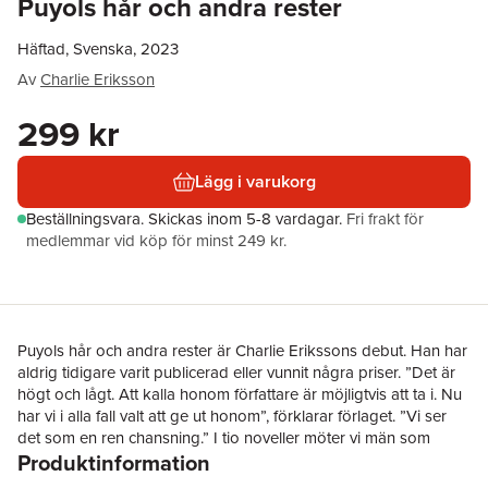
Puyols hår och andra rester
Häftad, Svenska, 2023
Av
Charlie Eriksson
299 kr
Lägg i varukorg
Beställningsvara.
Skickas
inom 5-8 vardagar
.
Fri frakt för
medlemmar vid köp för minst 249 kr.
Puyols hår och andra rester är Charlie Erikssons debut. Han har
aldrig tidigare varit publicerad eller vunnit några priser. ”Det är
högt och lågt. Att kalla honom författare är möjligtvis att ta i. Nu
har vi i alla fall valt att ge ut honom”, förklarar förlaget. ”Vi ser
det som en ren chansning.” I tio noveller möter vi män som
Produktinformation
längtar hem, bort, efter lite kärlek eller bara en gnutta
bekräftelse. Oftast når de inte hela vägen, ja inte ens sin fulla