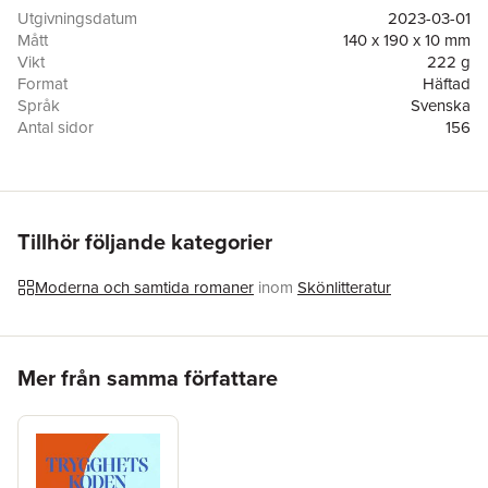
potential. Charlie Eriksson, född efter Kubakrisen, växte upp i
Utgivningsdatum
2023-03-01
gränstrakterna av Östergötland och Småland. Efter en
Mått
140 x 190 x 10 mm
avstickare till Stockholm bor och verkar han numera i sin
Vikt
222 g
barndomsby.
Format
Häftad
Språk
Svenska
Antal sidor
156
Förlag
Bam Boom Books
ISBN
9789152702659
Tillhör följande kategorier
Moderna och samtida romaner
inom
Skönlitteratur
Hoppa över listan
Mer från samma författare