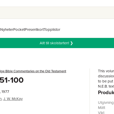
n
Nyheter
Pocket
Presentkort
Topplistor
Allt till skolstarten! ❯
This volu
ge Bible Commentaries on the Old Testament
discussio
51-100
to be put
N.E.B. te
Produk
, 1977
n
,
J. W. McKay
Utgivnin
Mått
Vikt