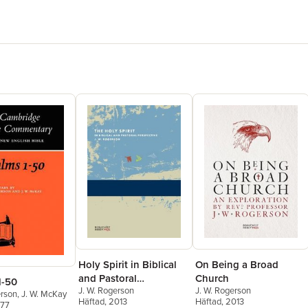
Holy Spirit in Biblical
On Being a Broad
and Pastoral
Church
1-50
J. W. Rogerson
J. W. Rogerson
Perspective
erson
,
J. W. McKay
Häftad
, 2013
Häftad
, 2013
977