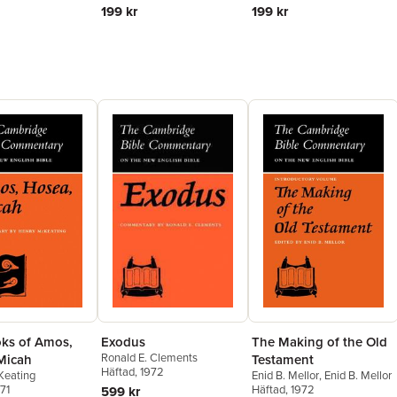
199 kr
199 kr
ks of Amos,
Exodus
The Making of the Old
Ronald E. Clements
Micah
Testament
Häftad
, 1972
Keating
Enid B. Mellor
,
Enid B. Mellor
971
Häftad
, 1972
599 kr