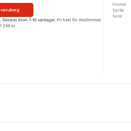
Format
 varukorg
Språk
Serie
a.
Skickas
inom 7-10 vardagar
.
Fri frakt för medlemmar
Antal sid
t 249 kr.
Förlag
ISBN