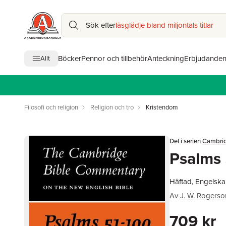
Sök efter
läsglädje bland miljontals titlar
Böcker
Pennor och tillbehör
Anteckning
Erbjudande
Allt
Filosofi och religion
Religion och tro
Kristendom
Del i serien
Cambrid
Psalms 
Häftad, Engelska
Av
J. W. Rogerso
709 kr