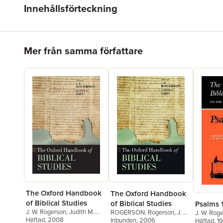
Innehållsförteckning
Hoppa över listan
Mer från samma författare
The Oxford Handbook
The Oxford Handbook
of Biblical Studies
of Biblical Studies
Psalms 
J. W. Rogerson
,
Judith M.
ROGERSON
,
Rogerson
,
J. W.
J. W. Rog
Lieu
Häftad
, 2008
Rogerson
Inbunden
, 2006
,
Judith M. Lieu
Häftad
, 1