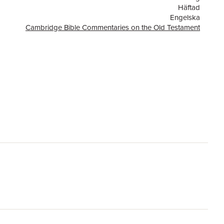
Häftad
Engelska
Cambridge Bible Commentaries on the Old Testament
or
252
Cambridge University Press
9780521291613