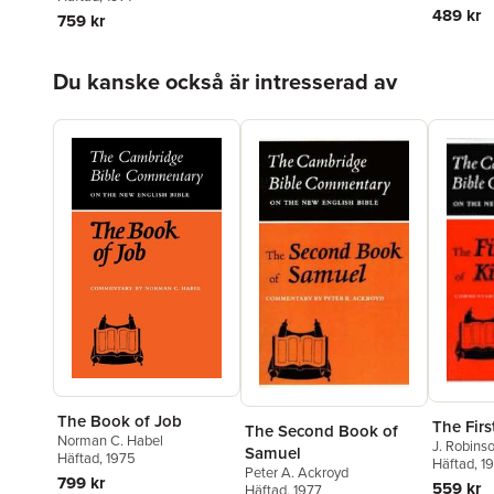
489 kr
759 kr
Hoppa över listan
Du kanske också är intresserad av
The Book of Job
The Firs
The Second Book of
Norman C. Habel
J. Robins
Samuel
Häftad
, 1975
Häftad
, 1
Peter A. Ackroyd
799 kr
559 kr
Häftad
, 1977