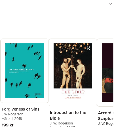
Forgiveness of Sins
Introduction to the
According to t
J W Rogerson
Bible
Scriptures?
Häftad
, 2018
J. W. Rogerson
J. W. Rogerson
199 kr