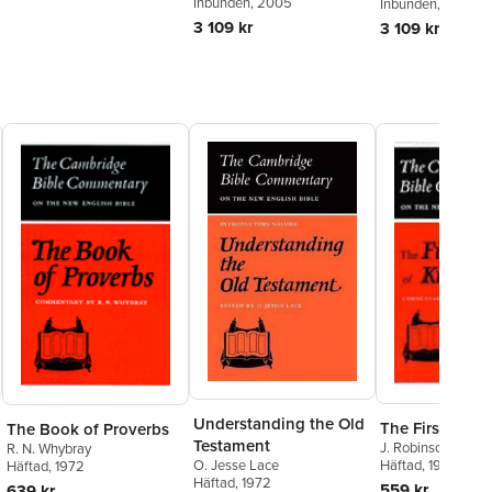
Inbunden
, 2005
Inbunden
, 2006
3 109 kr
3 109 kr
Understanding the Old
The First Book
The Book of Proverbs
Testament
J. Robinson
R. N. Whybray
O. Jesse Lace
Häftad
, 1972
Häftad
, 1972
Häftad
, 1972
559 kr
639 kr