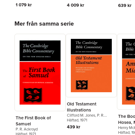
1 079 kr
4 009 kr
639 kr
Hoppa över listan
Mer från samma serie
Old Testament
Illustrations
Clifford M. Jones
,
P. R.
The Boo
The First Book of
Ackroyd
Häftad
, 1971
,
A. R. C. Leaney
Hosea, 
Samuel
439 kr
Henry Mc
P. R. Ackroyd
Häftad
, 1
Häftad
, 1971