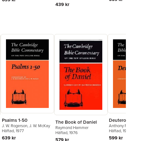
439 kr
Psalms 1-50
Deuteronomy
The Book of Daniel
J. W. Rogerson
,
J. W. McKay
Anthony Phillips
Raymond Hammer
Häftad
, 1977
Häftad
, 1974
Häftad
, 1976
639 kr
599 kr
579 kr