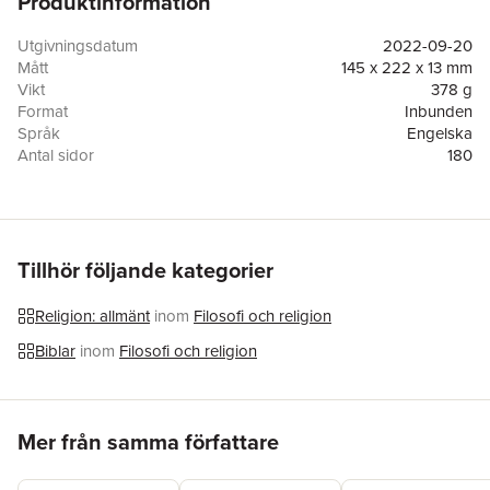
Produktinformation
Utgivningsdatum
2022-09-20
Mått
145 x 222 x 13 mm
Vikt
378 g
Format
Inbunden
Språk
Engelska
Antal sidor
180
Förlag
Angelico Press
ISBN
9781621388487
Översättare
James R. Wetmore, James R. Wetmore, James R
Wetmore
Tillhör följande kategorier
Religion: allmänt
inom
Filosofi och religion
Biblar
inom
Filosofi och religion
Hoppa över listan
Mer från samma författare