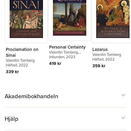
Personal Certainty
Proclamation on
Lazarus
Valentin Tomberg
,
Valentin Tomberg
Sinai
James R Wetmore
Inbunden
, 2023
Häftad
, 2022
Valentin Tomberg
419 kr
Häftad
, 2022
359 kr
339 kr
Akademibokhandeln
Hjälp