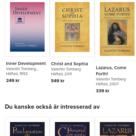
Inner Development
Christ and Sophia
Lazarus, Come
Valentin Tomberg
,
Valentin Tomberg
Forth!
Richard Bloedon
Häftad
, 1992
,
Patricia
Häftad
, 2011
Bloedon
Valentin Tomberg
249 kr
549 kr
Häftad
, 2007
339 kr
Hoppa över listan
Du kanske också är intresserad av