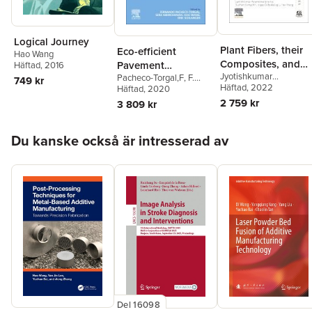
Logical Journey
Plant Fibers, their
Eco-efficient
Hao Wang
Composites, and
Pavement
Häftad
, 2016
Jyotishkumar
Applications
Pacheco-Torgal,F
,
F.
Construction
749 kr
Parameswaranpillai
Häftad
, 2022
,
Pacheco-Torgal
Häftad
, 2020
,
Serji
Materials
Suchart Siengchin
,
Tog
Amirkhanian
,
Hao Wang
,
2 759 kr
3 809 kr
Ozbakkaloglu
,
Hao
Erik Schlangen
Wang
,
Sanjay Mavinker
Hoppa över listan
Rangappa
Du kanske också är intresserad av
Del 16098