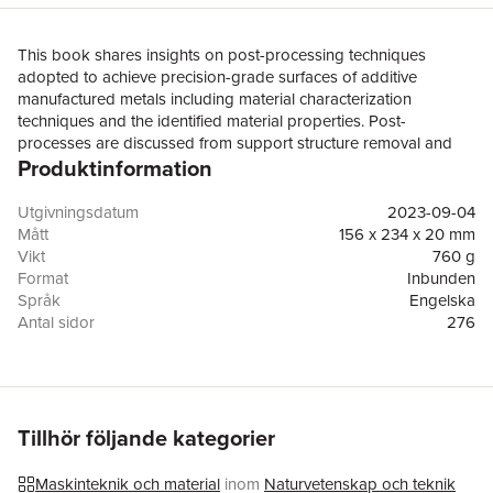
This book shares insights on post-processing techniques
adopted to achieve precision-grade surfaces of additive
manufactured metals including material characterization
techniques and the identified material properties. Post-
processes are discussed from support structure removal and
Produktinformation
heat treatment to the material removal processes including
hybrid manufacturing. Also discussed are case studies on
unique applications of additive manufactured metals as an
Utgivningsdatum
2023-09-04
exemplary of the considerations taken during post-processing
Mått
156 x 234 x 20 mm
design and selection.Addresses the critical aspect of post-
Vikt
760 g
processing for metal additive manufacturingProvides systematic
Format
Inbunden
introduction of pertinent materialsDemonstrates post-process
Språk
Engelska
technique selection with the enhanced understanding of material
Antal sidor
276
characterization methods and evaluationIncludes in-depth
Förlag
Taylor & Francis Ltd
validation of ultra-precision machining technologyReviews
ISBN
9781032224473
precision fabrication of industrial-grade titanium alloys, steels,
and aluminium alloys, with additive manufacturing
technologyThe book is aimed at researchers, professionals, and
Tillhör följande kategorier
graduate students in advanced manufacturing, additive
manufacturing, machining, and materials processing.
Maskinteknik och material
inom
Naturvetenskap och teknik