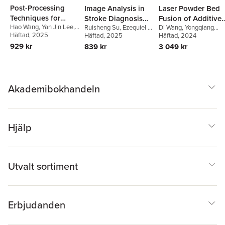
Post-Processing
Image Analysis in
Laser Powder Bed
Techniques for
Stroke Diagnosis
Fusion of Additive
Hao Wang
,
Yan Jin Lee
,
Metal-Based
Ruisheng Su
,
Ezequiel de
Di Wang
,
Yongqiang
and Interventions
Manufacturing
Yuchao Bai
Häftad
, 2025
,
Jiong Zhang
la Rosa
Häftad
, 2025
,
Linda Vorberg
,
Yang
Häftad
,
Yang Liu
, 2024
,
Yuchao
Additive
Technology
Jiong Zhang
,
Adam
Bai
,
Chaolin Tan
929 kr
839 kr
3 049 kr
Manufacturing
Hilbert
,
Leonhard Rist
,
Theo van Walsum
Akademibokhandeln
Hjälp
Utvalt sortiment
Erbjudanden