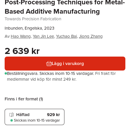
Post-Processing Techniques for Metal-
Based Additive Manufacturing
Towards Precision Fabrication
Inbunden, Engelska, 2023
Av
Hao Wang
,
Yan Jin Lee
,
Yuchao Bai
,
Jiong Zhang
2 639 kr
Lägg i varukorg
Beställningsvara.
Skickas
inom 10-15 vardagar
.
Fri frakt för
medlemmar vid köp för minst 249 kr.
Finns i fler format (
1
)
Häftad
929 kr
Skickas
inom 10-15 vardagar