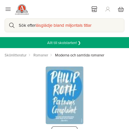
Sök efter
läsglädje bland miljontals titlar
Allt till skolstarten! ❯
Skönlitteratur
Romaner
Moderna och samtida romaner