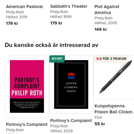
Sabbath's Theater
American Pastoral
Plot Against
Philip Roth
Philip Roth
America
Häftad
, 1996
Häftad
, 2019
Philip Roth
179 kr
179 kr
Häftad
, 2005
149 kr
Hoppa över listan
Du kanske också är intresserad av
NYHET
3 FÖR 2 FRIXION
Kulspetspenna
Frixion Ball Clicker
0.7 svart, raderbar
Pilot
Portnoy's Complaint
55 kr
Portnoy's Complaint
Philip Roth
Philip Roth
Häftad
, 2026