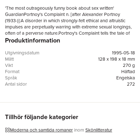
'The most outrageously funny book about sex written'
GuardianPortnoy's Complaint n. [after Alexander Portnoy
(1933-)]:A disorder in which strongly-felt ethical and altruistic
impulses are perpetually warring with extreme sexual longings,
often of a perverse nature.Portnoy's Complaint tells the tale of
Produktinformation
young Jewish lawyer Alexander Portnoy and his scandalous
sexual confessions to his psychiatrist. As narrated by Portnoy,
he takes the reader on a journey through his childhood to
Utgivningsdatum
1995-05-18
adolescence to present day while articulating his sexual desire,
Mått
128 x 198 x 18 mm
frustration and neurosis in shockingly candid ways. Hysterically
Vikt
270 g
funny and daringly intimate, Portnoy's Complaint was an
Format
Häftad
immediate bestseller upon its publication and elevated Roth to
Språk
Engelska
an international literary celebrity.
Antal sidor
272
Förlag
Vintage Publishing
ISBN
9780099399018
Tillhör följande kategorier
Moderna och samtida romaner
inom
Skönlitteratur