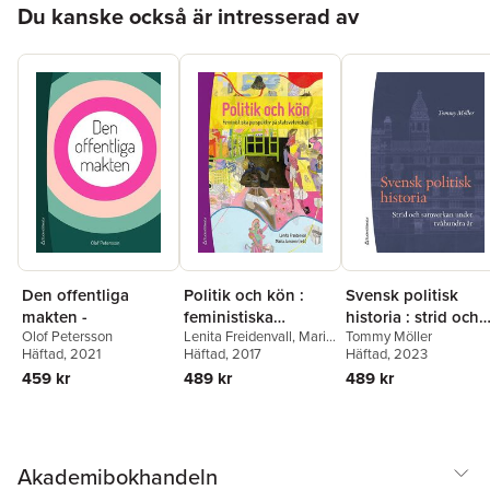
Hoppa över listan
Du kanske också är intresserad av
Den offentliga
Politik och kön :
Svensk politisk
makten -
feministiska
historia : strid och
Olof Petersson
Lenita Freidenvall
,
Maria
Tommy Möller
perspektiv på
samverkan under
Häftad
, 2021
Jansson
Häftad
, 2017
,
Annika
Häftad
, 2023
statsvetenskap
tvåhundra år
Bergman Rosamond
,
459 kr
489 kr
489 kr
Christina Bergqvist
,
Elin
Bjarnegård
,
Maria
Carbin
,
Drude Dahlerup
,
Maud Eduards
,
Nina
Lykke
,
Helena
Akademibokhandeln
Olofsdotter Stensöta
,