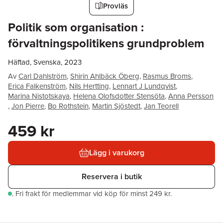
Provläs
Politik som organisation :
förvaltningspolitikens grundproblem
Häftad, Svenska, 2023
Av
Carl Dahlström
,
Shirin Ahlbäck Öberg
,
Rasmus Broms
,
Erica Falkenström
,
Nils Hertting
,
Lennart J Lundqvist
,
Marina Nistotskaya
,
Helena Olofsdotter Stensöta
,
Anna Persson
,
Jon Pierre
,
Bo Rothstein
,
Martin Sjöstedt
,
Jan Teorell
459 kr
Lägg i varukorg
Reservera i butik
.
Fri frakt för medlemmar vid köp för minst 249 kr.