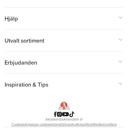
Malin Rönnblom
,
Diane
Sainsbury
,
Helena
Tinnerholm Ljungberg
,
Maria Wendt
,
Lena
Hjälp
Wängnerud
,
Cecilia Åse
Utvalt sortiment
Erbjudanden
Inspiration & Tips
Akademibokhandeln
@
Cookies
Anpassa cookies
Integritetspolicy
Köpvillkor
Medlemsvillkor