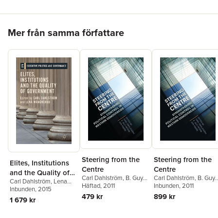
Hoppa över listan
Mer från samma författare
Sjunde upplagan
Steering from the
Steering from the
Elites, Institutions
Centre
Centre
and the Quality of
Carl Dahlström
,
B. Guy
Carl Dahlström
,
B. Guy
Carl Dahlström
,
Lena
Government
Peters
Häftad
,
, 2011
Jon Pierre
Peters
Inbunden
,
Jon Pierre
, 2011
Wängnerud
Inbunden
, 2015
479 kr
899 kr
1 679 kr