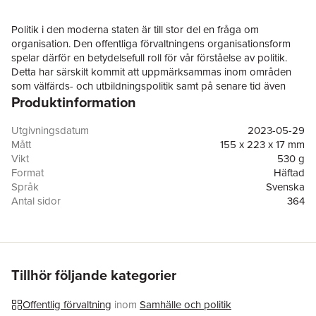
Politik i den moderna staten är till stor del en fråga om
organisation. Den offentliga förvaltningens organisationsform
spelar därför en betydelsefull roll för vår förståelse av politik.
Detta har särskilt kommit att uppmärksammas inom områden
som välfärds- och utbildningspolitik samt på senare tid även
Produktinformation
vad gäller frågor om fattigdomsbekämpning i utvecklingsländer.
Frågor om förvaltningsapparatens legitimitet, om styrning och
kontroll av för­valtningen, och hur förvaltningen genomför
Utgivningsdatum
2023-05-29
politiska beslut utgör centrala problem i såväl utvecklingsländer
Mått
155 x 223 x 17 mm
som i de välmående demokratierna. Inom många
Vikt
530 g
politikområden är det en öppen fråga var den offentliga makten
Format
Häftad
faktiskt är belägen: hos politikerna, hos internationella och
Språk
Svenska
centrala tjänstemän eller hos de lokala tjänstemän som direkt
Antal sidor
364
möter medborgarna?
Upplaga
7
Förlag
Studentlitteratur AB
Politik som organisation är en uppskattad lärobok som nu ges
Medarbetare
KarlStefan Andersson
ut i en sjunde omarbetad upplaga. I denna upplaga har bland
ISBN
9789144158143
annat ett kapitel om etik i offentlig förvaltning tillkommit. Boken,
Tillhör följande kategorier
som ger en problemorienterad översikt över ett antal områden
inom den statsvetenskapliga analysen av den offentliga
Offentlig förvaltning
inom
Samhälle och politik
förvaltningen, är tänkt som en introduktion i ämnet.