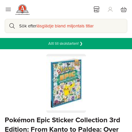
Sök efter
läsglädje bland miljontals titlar
Allt till skolstarten! ❯
Pokémon Epic Sticker Collection 3rd
Edition: From Kanto to Paldea: Over