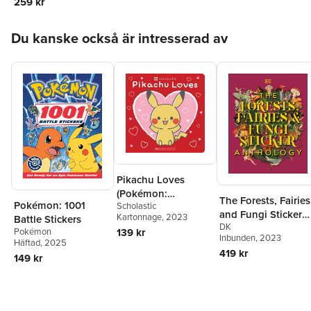
259 kr
One Pokémon from
Every Region!
Hoppa över listan
Du kanske också är intresserad av
Pikachu Loves
(Pokémon:
The Forests, Fairies
Pokémon: 1001
Scholastic
Monpoké Board
and Fungi Sticker
Kartonnage
, 2023
Battle Stickers
Book)
DK
Anthology: With
Pokémon
139 kr
Inbunden
, 2023
More Than 1,000
Häftad
, 2025
419 kr
Vintage Stickers
149 kr