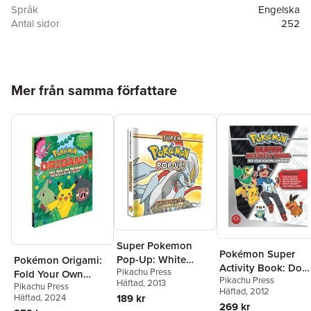
Språk
Engelska
Antal sidor
252
Förlag
Pikachu Press
ISBN
9781604382624
Hoppa över listan
Mer från samma författare
Super Pokemon
Pokémon Super
Pop-Up: White
Pokémon Origami:
Activity Book: Do
Pikachu Press
Kyurem
Fold Your Own
Pikachu Press
You Know Unova?
Häftad
, 2013
Pikachu Press
Pokémon from
Häftad
, 2012
189 kr
Häftad
, 2024
Kanto to Paldea:
269 kr