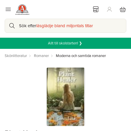
Sök efter
läsglädje bland miljontals titlar
Allt till skolstarten! ❯
Skönlitteratur
Romaner
Moderna och samtida romaner