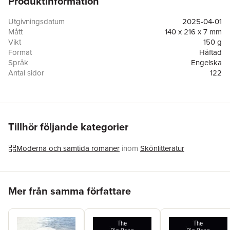
Produktinformation
Utgivningsdatum
2025-04-01
Mått
140 x 216 x 7 mm
Vikt
150 g
Format
Häftad
Språk
Engelska
Antal sidor
122
Förlag
Pierian Springs Press
ISBN
9781965784006
Tillhör följande kategorier
Moderna och samtida romaner
inom
Skönlitteratur
Hoppa över listan
Mer från samma författare