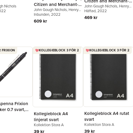
Citizen and Merchant-
Citizen and Merchant-
h Nichols
John Gough Nichols
,
Henry
taylor of London, From
John Gough Nichols
,
Henry
taylor of London, From
2022
Machin
Häftad
, 2022
A. D. 1550 to A. D. 1563
Machin
Inbunden
, 2022
A. D. 1550 to A. D. 1563
469 kr
609 kr
2 FRIXION
KOLLEGIEBLOCK 3 FÖR 2
KOLLEGIEBLOCK 3 FÖR 2
spenna Frixion
ker 0.7 svart,
Kollegieblock A4 rutat
Kollegieblock A4
r
svart
linjerat svart
Kollektion Stora A
Kollektion Stora A
39 kr
39 kr