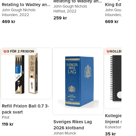
Relating to Wadley and
Relating to Wadley and
King Edward th
John Gough Nichols
Faringdon
John Gough Nichols
John Gough Nicho
Faringdon
Häftad
, 2022
Inbunden
, 2022
Roxburghe Club
Inbunden
, 2022
259 kr
469 kr
669 kr
3 FÖR 2 FRIXION
KOLLEGIEBLOCK
Refill Frixion Ball 0.7 3-
pack svart
Kollegieblock 
Pilot
Sveriges Rikes Lag
linjerat svart
119 kr
Kollektion Stora A
2026 klotband
Johan Munck
35 kr