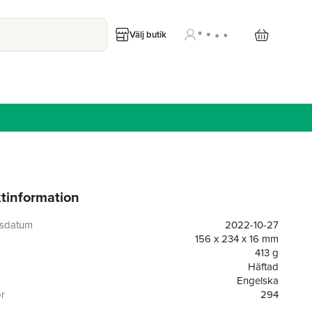
Välj butik
tinformation
gsdatum
2022-10-27
156 x 234 x 16 mm
413 g
Häftad
Engelska
or
294
Legare Street Press