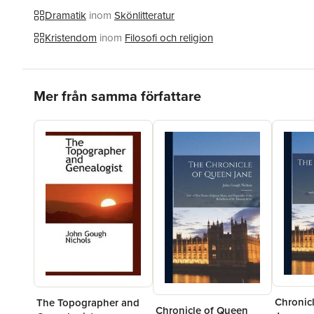
Dramatik
inom
Skönlitteratur
Kristendom
inom
Filosofi och religion
Hoppa över listan
Mer från samma författare
Chronic
The Topographer and
Chronicle of Queen