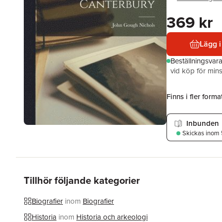
369 kr
Lägg i
Beställningsvar
vid köp för mins
Finns i fler format
Inbunden
Skickas
inom 
Tillhör följande kategorier
Biografier
inom
Biografier
Historia
inom
Historia och arkeologi