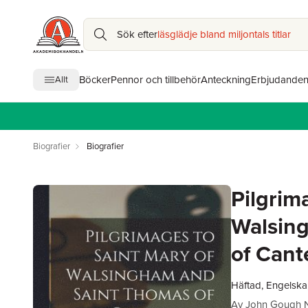
Sök efter
läsglädje bland miljontals titlar
Böcker
Pennor och tillbehör
Anteckning
Erbjudande
Allt
Biografier
Biografier
Pilgrim
Walsin
of Cant
Häftad, Engelska
Av
John Gough N