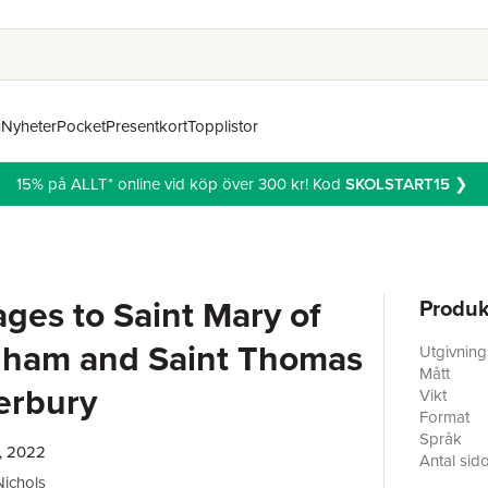
n
Nyheter
Pocket
Presentkort
Topplistor
15% på ALLT* online vid köp över 300 kr! Kod
SKOLSTART15
❯
ages to Saint Mary of
Produk
gham and Saint Thomas
Utgivnin
Mått
erbury
Vikt
Format
Språk
, 2022
Antal sid
ichols
Förlag