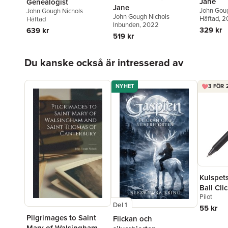
Jane
Genealogist
Jane
John Goug
John Gough Nichols
John Gough Nichols
Häftad
, 
Häftad
Inbunden
, 2022
329 kr
639 kr
519 kr
Hoppa över listan
Du kanske också är intresserad av
NYHET
3 FÖR 
Kulspet
Ball Clic
Pilot
raderba
Del 1
55 kr
Pilgrimages to Saint
Flickan och
Mary of Walsingham