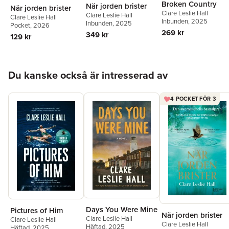
Broken Country
När jorden brister
När jorden brister
Clare Leslie Hall
Clare Leslie Hall
Clare Leslie Hall
Inbunden
, 2025
Inbunden
, 2025
Pocket
, 2026
269 kr
349 kr
129 kr
Hoppa över listan
Du kanske också är intresserad av
4 POCKET FÖR 3
Days You Were Mine
Pictures of Him
När jorden brister
Clare Leslie Hall
Clare Leslie Hall
Clare Leslie Hall
Häftad
, 2025
Häftad
, 2025