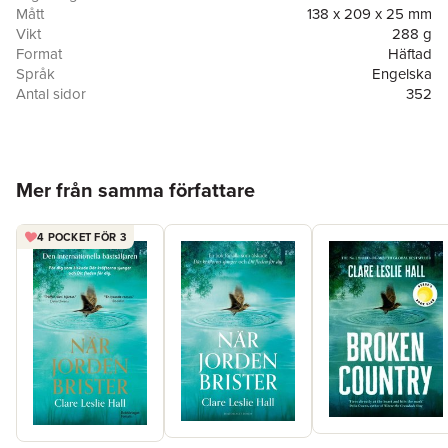
Mått
138 x 209 x 25 mm
Vikt
288 g
Format
Häftad
Språk
Engelska
Antal sidor
352
Förlag
Simon & Schuster
ISBN
9781668210512
Hoppa över listan
Mer från samma författare
4 POCKET FÖR 3