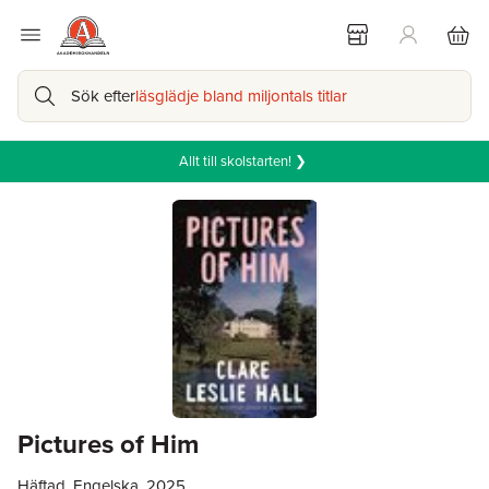
Sök efter
läsglädje bland miljontals titlar
Allt till skolstarten! ❯
Pictures of Him
Häftad, Engelska, 2025