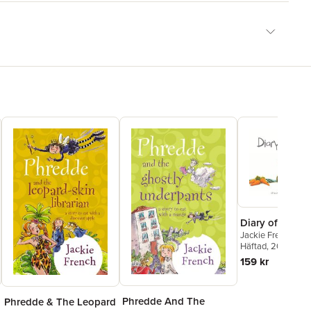
Diary of a Wo
Jackie French
Häftad
, 2009
159 kr
Phredde And The
Phredde & The Leopard