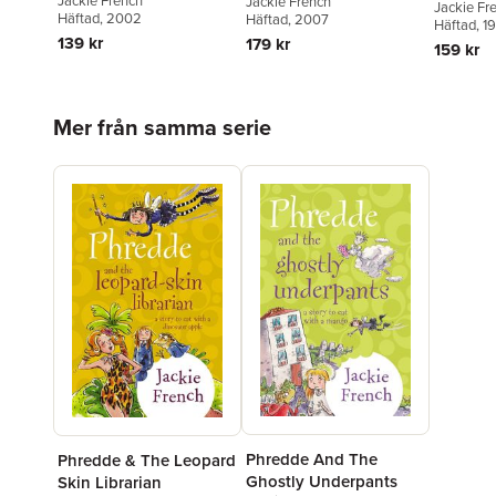
Jackie French
Jackie French
Jackie Fr
Häftad
, 2002
Häftad
, 2007
Häftad
, 1
139 kr
179 kr
159 kr
Hoppa över listan
Mer från samma serie
Phredde And The
Phredde & The Leopard
Ghostly Underpants
Skin Librarian