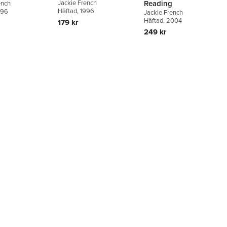
Reading
Jackie French
ench
Häftad
, 1996
996
Jackie French
Häftad
, 2004
179 kr
249 kr