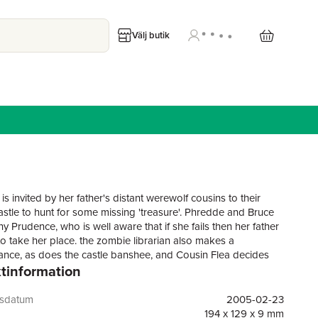
Välj butik
s invited by her father's distant werewolf cousins to their
stle to hunt for some missing 'treasure'. Phredde and Bruce
 Prudence, who is well aware that if she fails then her father
to take her place. the zombie librarian also makes a
nce, as does the castle banshee, and Cousin Flea decides
tinformation
ants to be a lighting and sound technician and turns what was
ely decorated castle into a setting for a television series.
2
gsdatum
2005-02-23
194 x 129 x 9 mm