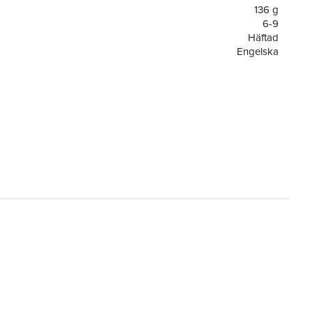
136 g
6-9
Häftad
Engelska
6-9
Phaery Named Phredde
or
162
HarperCollins Publishers (Australia) Pty Ltd
9780207200267