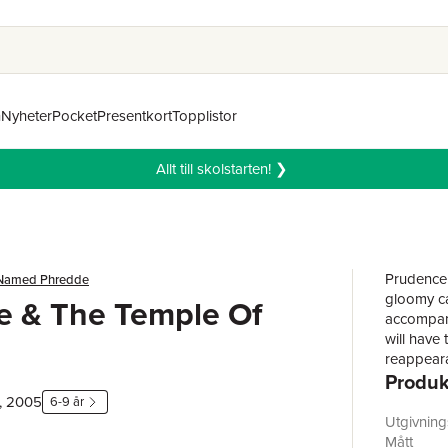
n
Nyheter
Pocket
Presentkort
Topplistor
Allt till skolstarten! ❯
Prudence i
 Named Phredde
gloomy ca
e & The Temple Of
accompany
will have 
reappeara
Produk
that he w
once a nic
, 2005
6-9 år
Ages 7-1
Utgivnin
Mått