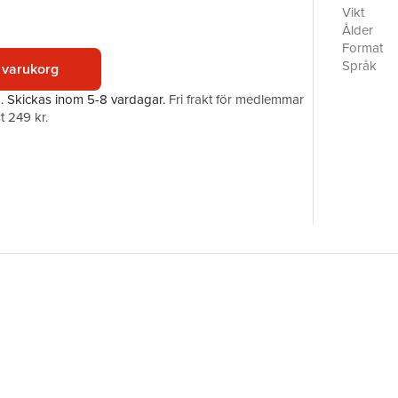
Vikt
Ålder
Format
Språk
 varukorg
Läsålder
a.
Skickas
inom 5-8 vardagar
.
Fri frakt för medlemmar
Serie
t 249 kr.
Antal sid
Förlag
ISBN