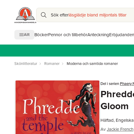
Sök efter
läsglädje bland miljontals titlar
Böcker
Pennor och tillbehör
Anteckning
Erbjudande
Allt
Skönlitteratur
Romaner
Moderna och samtida romaner
Del i serien
Phaery
Phredd
Gloom
Häftad, Engelska
Av
Jackie French