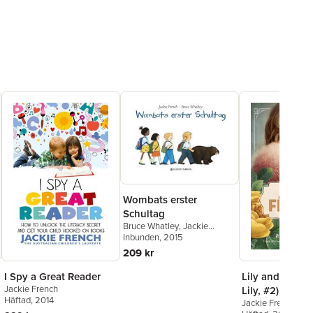
Wombats erster
Schultag
Bruce Whatley
,
Jackie
French
Inbunden
, 2015
209 kr
I Spy a Great Reader
Lily and the Ro
Jackie French
Lily, #2)
Häftad
, 2014
Jackie French