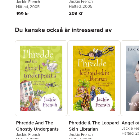
Jackie French
Jackie French
Häftad
, 2005
Häftad
, 2005
209 kr
199 kr
Hoppa över listan
Du kanske också är intresserad av
Phredde And The
Phredde & The Leopard
Angel o
Jackie Fr
Ghostly Underpants
Skin Librarian
Häftad
, 2
Jackie French
Jackie French