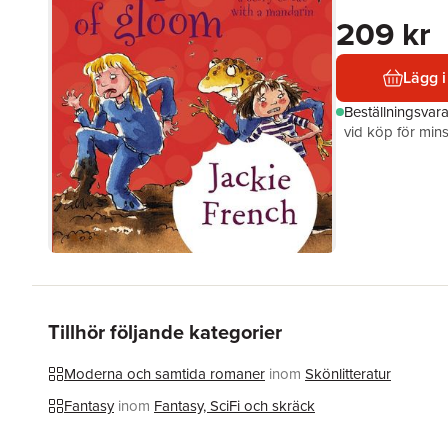
209 kr
Lägg i
Beställningsvar
vid köp för mins
Tillhör följande kategorier
Moderna och samtida romaner
inom
Skönlitteratur
Fantasy
inom
Fantasy, SciFi och skräck