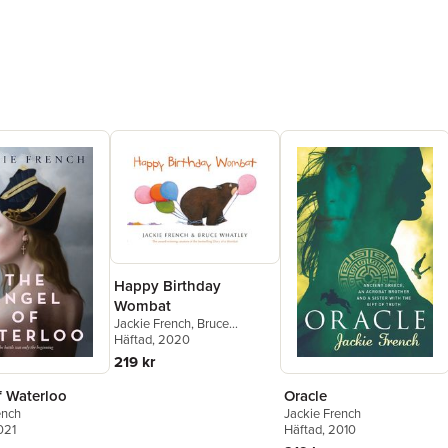
Happy Birthday
Wombat
Jackie French
,
Bruce
Whatley
Häftad
, 2020
219 kr
f Waterloo
Oracle
ench
Jackie French
021
Häftad
, 2010