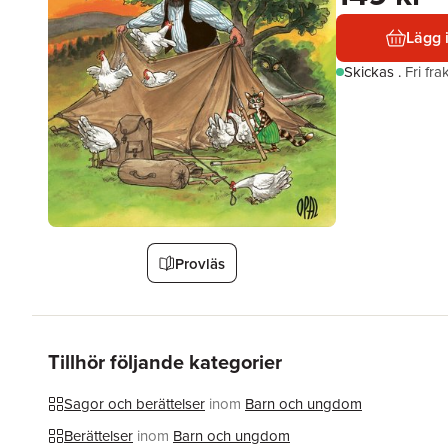
Lägg 
Skickas
.
Fri fr
Provläs
Tillhör följande kategorier
Sagor och berättelser
inom
Barn och ungdom
Berättelser
inom
Barn och ungdom