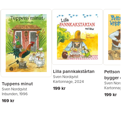
Lilla pannkakstårtan
Pettson och Fi
Sven Nordqvist
bygger en bil
Kartonnage
, 2024
Sven Nordqvist
Tuppens minut
Kartonnage
, 202
199 kr
Sven Nordqvist
Inbunden
, 1996
199 kr
169 kr