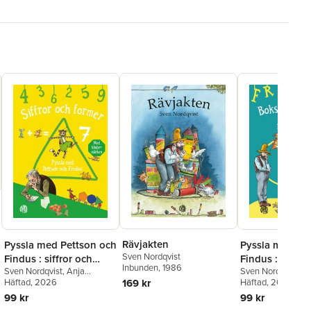
Rävjakten
Pyssla med Pettson och
Pyssla med Pe
Sven Nordqvist
Findus : siffror och
Findus : bokst
Inbunden
, 1986
Sven Nordqvist
,
Anja
Sven Nordqvist
,
A
former med
ord med kliste
169 kr
Eriksson
Häftad
, 2026
Eriksson
Häftad
, 2026
klistermärken
99 kr
99 kr