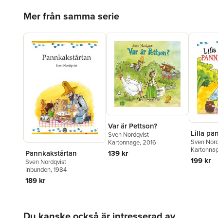
Hoppa över listan
Mer från samma serie
Var är Pettson?
Lilla pa
Sven Nordqvist
Sven Nord
Kartonnage
, 2016
Kartonna
Pannkakstårtan
139 kr
199 kr
Sven Nordqvist
Inbunden
, 1984
189 kr
Hoppa över listan
Du kanske också är intresserad av