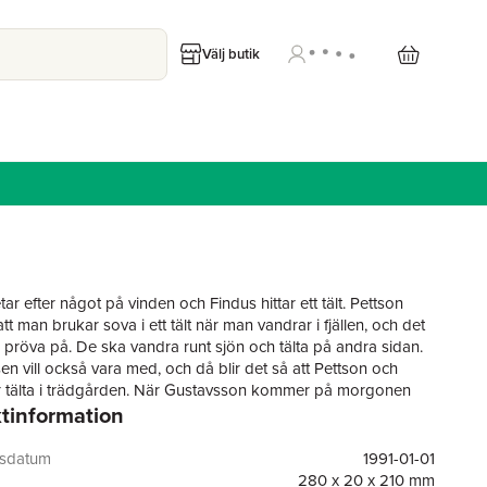
Välj butik
tar efter något på vinden och Findus hittar ett tält. Pettson
att man brukar sova i ett tält när man vandrar i fjällen, och det
us pröva på. De ska vandra runt sjön och tälta på andra sidan.
n vill också vara med, och då blir det så att Pettson och
r tälta i trädgården. När Gustavsson kommer på morgonen
tinformation
ettson komma ut ur tältet berättar Pett
gsdatum
1991-01-01
280 x 20 x 210 mm