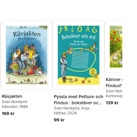
Känner du Pet
Findus?
Sven Nordqvist
Rävjakten
Kartonnage
, 2014
Pyssla med Pettson och
Sven Nordqvist
Findus : bokstäver och
139 kr
Inbunden
, 1986
Sven Nordqvist
,
Anja
ord med klistermärken
169 kr
Eriksson
Häftad
, 2026
99 kr