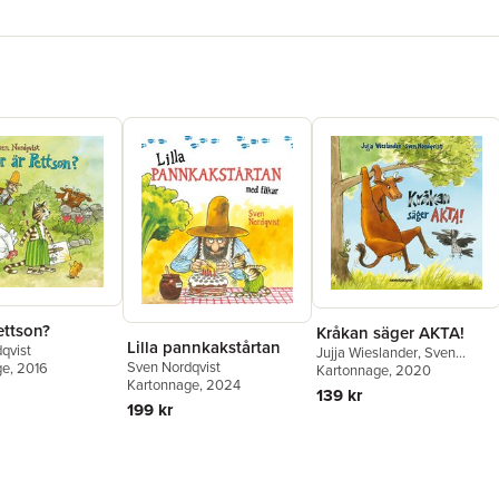
ettson?
Kråkan säger AKTA!
Lilla pannkakstårtan
qvist
Jujja Wieslander
,
Sven
Sven Nordqvist
ge
, 2016
Nordqvist
Kartonnage
, 2020
Kartonnage
, 2024
139 kr
199 kr