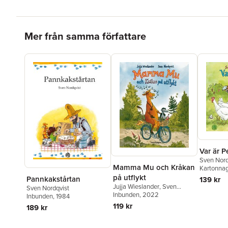
Hoppa över listan
Mer från samma författare
Var är P
Sven Nord
Mamma Mu och Kråkan
Kartonna
på utflykt
Pannkakstårtan
139 kr
Jujja Wieslander
,
Sven
Sven Nordqvist
Nordqvist
Inbunden
, 2022
Inbunden
, 1984
119 kr
189 kr