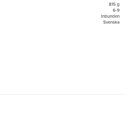
815 g
6-9
Inbunden
Svenska
6-9
Pettson och Findus
or
32
1
Opal
Sven Nordqvist
9789172706637
ning
FSC