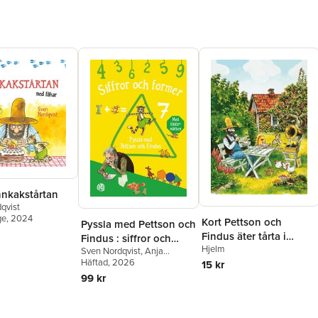
nnkakstårtan
qvist
ge
, 2024
Kort Pettson och
Pyssla med Pettson och
Findus äter tårta i
Findus : siffror och
Hjelm
trädgården
Sven Nordqvist
,
Anja
former med
Eriksson
Häftad
, 2026
15 kr
klistermärken
99 kr