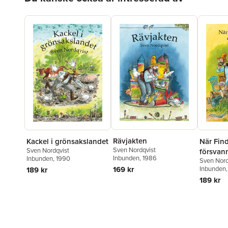
Rävjakten
Kackel i grönsakslandet
När Find
Sven Nordqvist
Sven Nordqvist
försvan
Inbunden
, 1986
Inbunden
, 1990
Sven Nord
169 kr
Inbunden
189 kr
189 kr