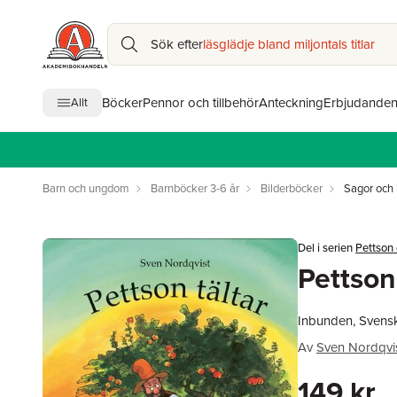
Sök efter
läsglädje bland miljontals titlar
Böcker
Pennor och tillbehör
Anteckning
Erbjudande
Allt
Barn och ungdom
Barnböcker 3-6 år
Bilderböcker
Sagor och 
Del i serien
Pettson
Pettson 
Inbunden, Svensk
Av
Sven Nordqvi
149 kr