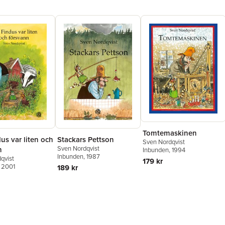
Tomtemaskinen
Stackars Pettson
us var liten och
Sven Nordqvist
Sven Nordqvist
n
Inbunden
, 1994
Inbunden
, 1987
qvist
179 kr
, 2001
189 kr