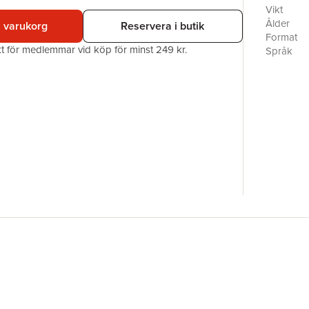
Vikt
Ålder
i varukorg
Reservera i butik
Format
akt för medlemmar vid köp för minst 249 kr.
Språk
Läsålder
Serie
Antal sid
Upplaga
Förlag
Illustratör
ISBN
Miljömärk