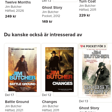
Del 13
Turn Coat
Twelve Months
Jim Butcher
Jim Butcher
Ghost Story
Häftad
, 2011
Häftad
, 2026
Jim Butcher
229 kr
249 kr
Pocket
, 2012
149 kr
Hoppa över listan
Du kanske också är intresserad av
4 POCKET FÖR 3
Del 17
Del 12
Del 13
Battle Ground
Changes
Jim Butcher
Jim Butcher
Ghost Story
Häftad
, 2021
Häftad
, 2011