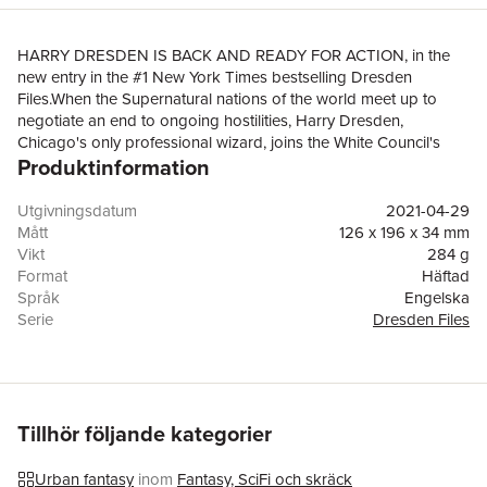
HARRY DRESDEN IS BACK AND READY FOR ACTION, in the
new entry in the #1 New York Times bestselling Dresden
Files.When the Supernatural nations of the world meet up to
negotiate an end to ongoing hostilities, Harry Dresden,
Chicago's only professional wizard, joins the White Council's
Produktinformation
security team to make sure the talks stay civil. But can he
succeed, when dark political manipulations threaten the very
existence of Chicago - and all he holds dear?
Utgivningsdatum
2021-04-29
Mått
126 x 196 x 34 mm
Vikt
284 g
Format
Häftad
Språk
Engelska
Serie
Dresden Files
Antal sidor
432
Förlag
Little, Brown Book Group
ISBN
9780356500973
Tillhör följande kategorier
Urban fantasy
inom
Fantasy, SciFi och skräck