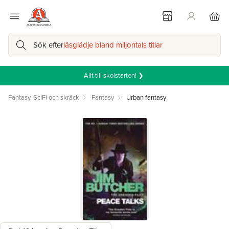
Sök efter
läsglädje bland miljontals titlar
Allt till skolstarten! ❯
Fantasy, SciFi och skräck
Fantasy
Urban fantasy