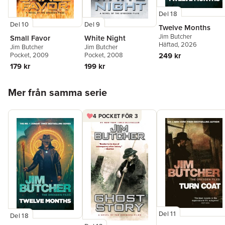
Del 18
Del 10
Del 9
Twelve Months
Jim Butcher
Small Favor
White Night
Häftad
, 2026
Jim Butcher
Jim Butcher
249 kr
Pocket
, 2009
Pocket
, 2008
179 kr
199 kr
Hoppa över listan
Mer från samma serie
4 POCKET FÖR 3
Del 11
Del 18