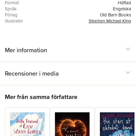
Format
Häftad
Språk
Engelska
Förlag
Old Barn Books
Illustratör
Stephen Michael King
ISBN
9781910646458
Utmärkelser
Winner of Prime Minister's Literary Awards 2018
(Australia)
Mer information
Recensioner i media
Hoppa över listan
Mer från samma författare