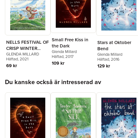
Small Free Kiss in
NELLS FESTIVAL OF
Stars at Oktober
the Dark
CRISP WINTER
Bend
Glenda Millard
GLORIES
GLENDA MILLARD
Glenda Millard
Häftad
, 2017
Häftad
, 2021
Häftad
, 2016
109 kr
69 kr
129 kr
Hoppa över listan
Du kanske också är intresserad av