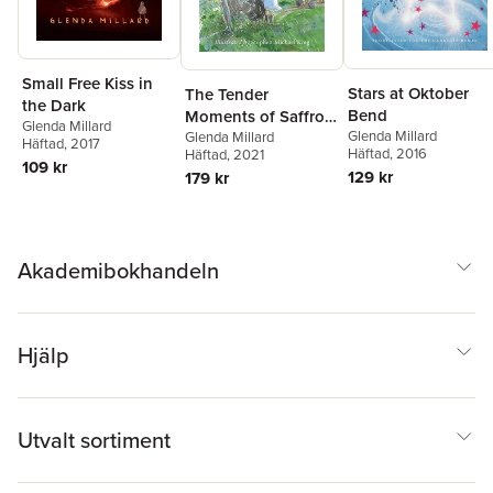
Small Free Kiss in
Stars at Oktober
The Tender
the Dark
Bend
Moments of Saffron
Glenda Millard
Glenda Millard
Silk: The Kingdom
Glenda Millard
Häftad
, 2017
Häftad
, 2016
Häftad
, 2021
of Silk Book #6
109 kr
129 kr
179 kr
Akademibokhandeln
Hjälp
Utvalt sortiment