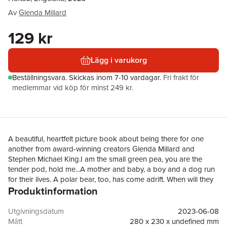
Av
Glenda Millard
129 kr
Lägg i varukorg
Beställningsvara.
Skickas
inom 7-10 vardagar
.
Fri frakt för
medlemmar vid köp för minst 249 kr.
A beautiful, heartfelt picture book about being there for one
another from award-winning creators Glenda Millard and
Stephen Michael King.I am the small green pea, you are the
tender pod, hold me...A mother and baby, a boy and a dog run
for their lives. A polar bear, too, has come adrift. When will they
Produktinformation
find land? Who will welcome them in? In all the wide world we
each need a safe place to call home. Words sing over the
pictures in this evocative story: a beautiful lullaby about what we
Utgivningsdatum
2023-06-08
can be for each other.
Mått
280 x 230 x undefined mm