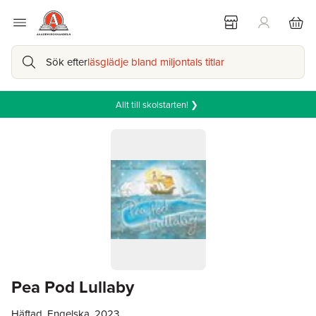
Sök efter
läsglädje bland miljontals titlar
Allt till skolstarten! ❯
Pea Pod Lullaby
Häftad, Engelska, 2023