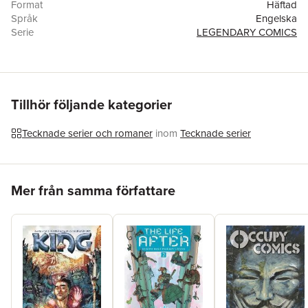
Format
Häftad
Språk
Engelska
Serie
LEGENDARY COMICS
Antal sidor
120
Förlag
Legendary Comics
Illustratör
E.J. Su
,
Rebecca Good
,
E. J. Su
ISBN
9781681161426
Tillhör följande kategorier
Tecknade serier och romaner
inom
Tecknade serier
Hoppa över listan
Mer från samma författare