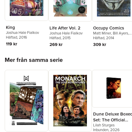
King
Life After Vol. 2
Occupy Comics
Joshua Hale Fialkov
Joshua Hale Fialkov
Matt Miner
,
Bill Ayers
,
Häftad
, 2016
Häftad
, 2015
Joshua Dysart
Häftad
, 2014
,
Alan
Moore
,
J. M. DeMatteis
,
119 kr
269 kr
309 kr
Art Spiegelman
,
Joshu
Hale Fialkov
,
Simon
Hoppa över listan
Spurrier
,
Caleb Monroe
,
Mer från samma serie
Matt Bors
,
Matteo
Pizzolo
Dune Deluxe Boxe
Set: The Official
Lilah Sturges
Graphic Novel
Inbunden
, 2026
Movie Adaptations