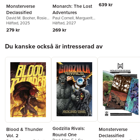
639 kr
Monsterverse
Monarch: The Lost
Declassified
Adventures
David M. Booher
,
Rosie
Paul Cornell
,
Marguerite
Knight
Häftad
,
, 2025
Daniel J. Park
Bennett
Häftad
, 2027
279 kr
269 kr
Hoppa över listan
Du kanske också är intresserad av
Godzilla Rivals:
Blood & Thunder
Monsterverse
Round One
Vol. 2
Declassified