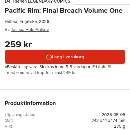
Del i serien
LEGENDARY COMICS
Pacific Rim: Final Breach Volume One
Häftad, Engelska, 2026
Av
Joshua Hale Fialkov
259 kr
Lägg i varukorg
Beställningsvara.
Skickas
inom 5-8 vardagar
.
Fri frakt för
medlemmar vid köp för minst 249 kr.
Produktinformation
Utgivningsdatum
2026-05-05
Mått
243 x 14 x 174 mm
Vikt
275 g