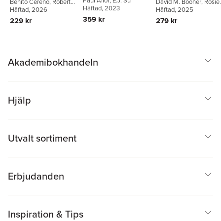
Paul Allor
,
E.J. Su
Benito Cereno
,
Robert
David M. Booher
,
Rosie
Häftad
, 2023
Kirkman
Häftad
, 2026
Knight
Häftad
,
, 2025
Daniel J. Park
359 kr
229 kr
279 kr
Akademibokhandeln
Hjälp
Utvalt sortiment
Erbjudanden
Inspiration & Tips