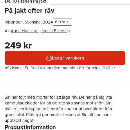
Del 10 i serien
På jakt
På jakt efter räv
Inbunden, Svenska, 2024
6-9 år
Av
Anna Hansson
,
Jennie Elverstig
249 kr
Lägg i varukorg
Skickas
.
Fri frakt för medlemmar vid köp för minst 249 kr.
Siri har följt med morfar för att jaga räv. De har på sig vita
kamouflagekläder för att de inte ska synas mot snön. Siri
blåser i en lockpipa och morfar spanar ut över åkern från
gömstället. Plötsligt ger morfar tecken åt Siri att han har
upptäckt något!
Produktinformation