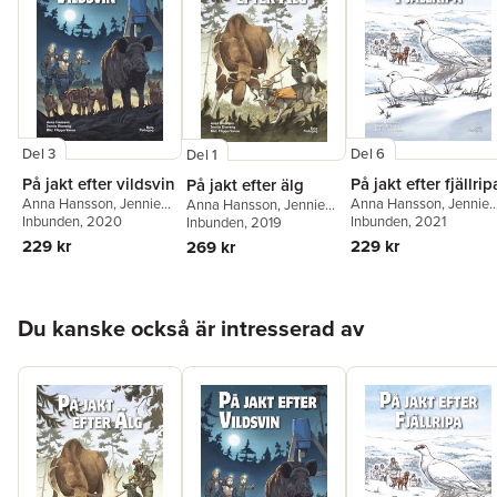
Del 3
Del 6
Del 1
På jakt efter vildsvin
På jakt efter fjällrip
På jakt efter älg
Anna Hansson
,
Jennie
Anna Hansson
,
Jennie
Anna Hansson
,
Jennie
Elverstig
Inbunden
, 2020
Elverstig
Inbunden
, 2021
Elverstig
Inbunden
, 2019
229 kr
229 kr
269 kr
Hoppa över listan
Du kanske också är intresserad av