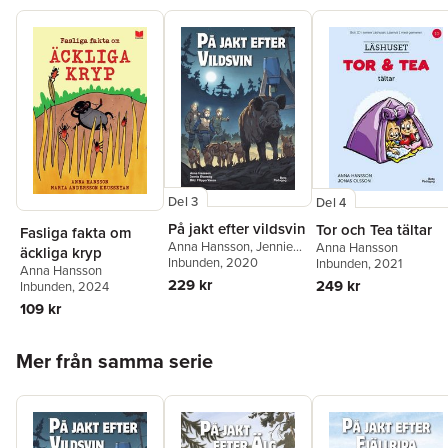
Del 3
Del 4
På jakt efter vildsvin
Tor och Tea tältar
Fasliga fakta om
Anna Hansson
,
Jennie
Anna Hansson
äckliga kryp
Elverstig
Inbunden
, 2020
Inbunden
, 2021
Anna Hansson
229 kr
249 kr
Inbunden
, 2024
109 kr
Hoppa över listan
Mer från samma serie