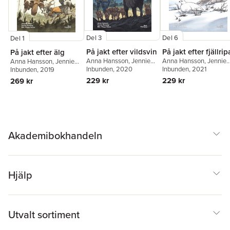
Del 3
Del 6
Del 1
På jakt efter vildsvin
På jakt efter fjällrip
På jakt efter älg
Anna Hansson
,
Jennie
Anna Hansson
,
Jennie
Anna Hansson
,
Jennie
Elverstig
Inbunden
, 2020
Elverstig
Inbunden
, 2021
Elverstig
Inbunden
, 2019
229 kr
229 kr
269 kr
Akademibokhandeln
Hjälp
Utvalt sortiment