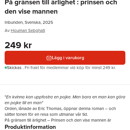
På gränsen till ärlighet : prinsen och
den vise mannen
Inbunden, Svenska, 2025
Av
Houman Sebghati
249 kr
Lägg i varukorg
Skickas
.
Fri frakt för medlemmar vid köp för minst 249 kr.
"
En kvinna kan uppfostra en pojke. Men bara en man kan göra
en pojke till en man"
Orden, lånade av Eric Thomas, öppnar denna roman – och
sätter tonen för en resa som utmanar vår tid.
På gränsen till ärlighet – Prinsen och den vise mannen är
Produktinformation
Houman Sebghatis
biografiska roman, en sagolik och brutal