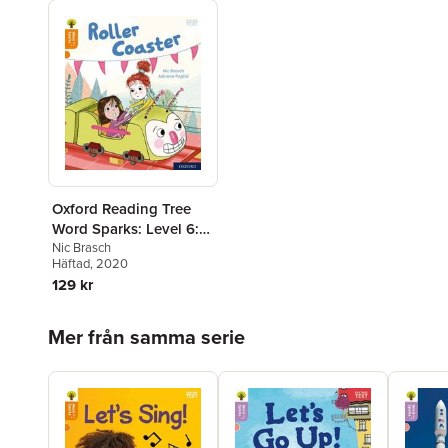
Oxford Reading Tree
Word Sparks: Level 6:
Roller Coaster
Nic Brasch
Häftad
, 2020
129 kr
Hoppa över listan
Mer från samma serie