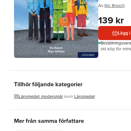
Av
Nic Brasch
139 kr
Lägg i
Beställningsvar
vid köp för mins
Tillhör följande kategorier
Läromedel: modersmål
inom
Läromedel
Hoppa över listan
Mer från samma författare