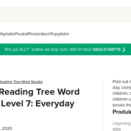
n
Nyheter
Pocket
Presentkort
Topplistor
15% på ALLT* online vid köp över 300 kr! Kod
SKOLSTART15
❯
Find out 
Reading Tree Word Sparks
day. Usin
 Reading Tree Word
children,
children 
 Level 7: Everyday
books tha
Produk
while ins
Utgivnin
, 2020
Mått