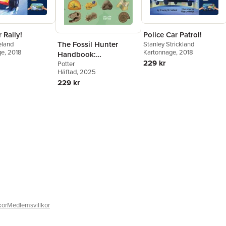
 Rally!
Police Car Patrol!
The Fossil Hunter
eland
Stanley Strickland
ge
, 2018
Kartonnage
, 2018
Handbook:
229 kr
Identification Guides
Potter
Häftad
, 2025
for 50 Key Fossils
229 kr
kor
Medlemsvillkor