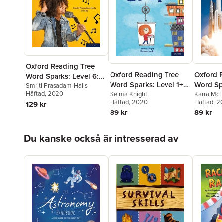
Oxford Reading Tree
Oxford Reading Tree
Oxford 
Word Sparks: Level 6:
Word Sparks: Level 1+:
Word Spa
Let's Sing!
Smriti Prasadam-Halls
Häftad
, 2020
Let's Go Up!
Selma Knight
Going i
Karra McF
Häftad
, 2020
Häftad
, 
129 kr
89 kr
89 kr
Hoppa över listan
Du kanske också är intresserad av