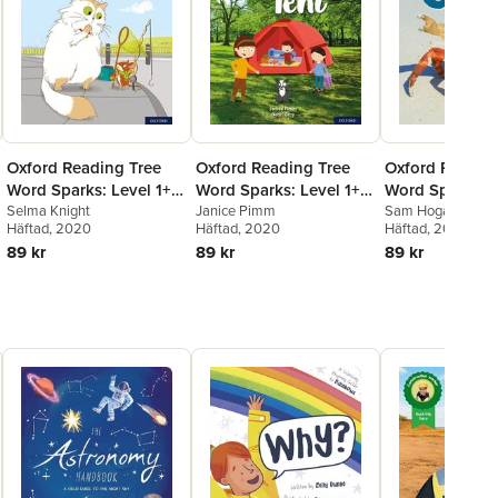
Oxford Reading Tree
Oxford Reading Tree
Oxford Readin
Word Sparks: Level 1+:
Word Sparks: Level 1+:
Word Sparks: L
Pip's Got It!
Selma Knight
The Red Tent
Janice Pimm
Lots of Crabs
Sam Hogan
Häftad
, 2020
Häftad
, 2020
Häftad
, 2020
89 kr
89 kr
89 kr