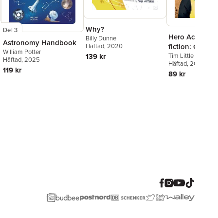
Why?
Del 3
Hero Academy
Billy Dunne
Astronomy Handbook
fiction: Oxford 
Häftad
, 2020
William Potter
Pink Book Band
Tim Little
139 kr
Häftad
, 2025
Häftad
, 2021
119 kr
89 kr