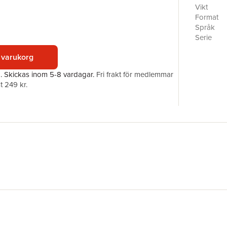
Vikt
Format
Språk
Serie
Antal sid
 varukorg
Upplaga
Förlag
a.
Skickas
inom 5-8 vardagar
.
Fri frakt för medlemmar
Illustratör
t 249 kr.
ISBN