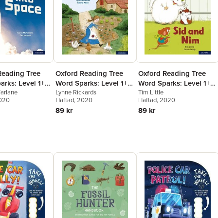
Oxford Reading Tree
Oxford Reading Tree
Reading Tree
Word Sparks: Level 1+:
Word Sparks: Level 1+:
rks: Level 1+:
Get the Bannock!
Lynne Rickards
Sid and Nim
Tim Little
nto Space
arlane
Häftad
, 2020
Häftad
, 2020
2020
89 kr
89 kr