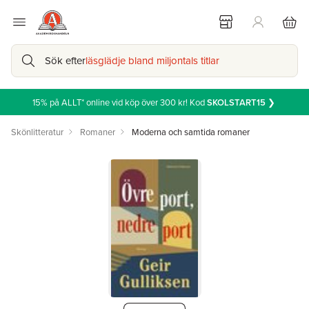
Sök efter
läsglädje bland miljontals titlar
15% på ALLT* online vid köp över 300 kr! Kod
SKOLSTART15
❯
Skönlitteratur
Romaner
Moderna och samtida romaner