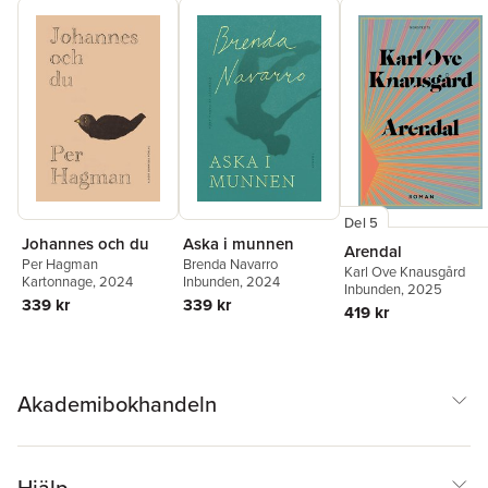
Del 5
Johannes och du
Aska i munnen
Arendal
Per Hagman
Brenda Navarro
Karl Ove Knausgård
Kartonnage
, 2024
Inbunden
, 2024
Inbunden
, 2025
339 kr
339 kr
419 kr
Akademibokhandeln
Hjälp