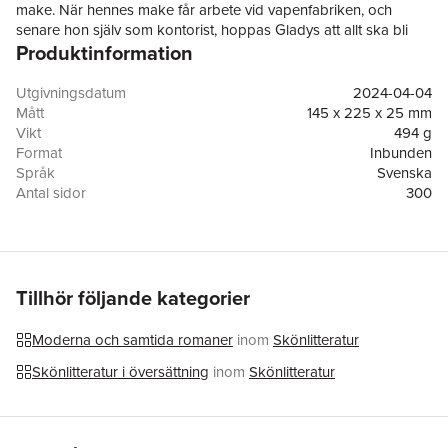
make. När hennes make får arbete vid vapenfabriken, och
senare hon själv som kontorist, hoppas Gladys att allt ska bli
Produktinformation
annorlunda. En klassresa och ett nytt liv tar sin början, men
något är allvarligt fel, både för Gladys och en av sönerna.
I nuet parkerar romanens berättare utanför sjukhuset där
Utgivningsdatum
2024-04-04
Gladys ligger för döden. Han stack från staden som ung och
Mått
145 x 225 x 25 mm
har knappt varit där sedan dess men nu har hans äldste bror,
Vikt
494 g
den enda kvar, övertalat honom att komma. ”Övre port, nedre
Format
Inbunden
port” är en släktroman om anknytning och förlust, och om hur vi
Språk
Svenska
blir till genom varandra. En roman som spänner över tre
Antal sidor
300
generationer i det moderna Norge.
Förlag
Wahlström & Widstrand
Medarbetare
Lotta Kühlhorn
ISBN
9789146241928
Miljömärkning
FSC
Originaltitel
Øvre port, nedre port
Tillhör följande kategorier
Översättare
Cilla Naumann
Moderna och samtida romaner
inom
Skönlitteratur
Skönlitteratur i översättning
inom
Skönlitteratur
Hoppa över listan