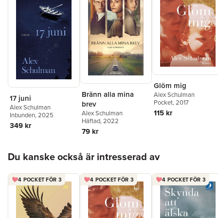
Glöm mig
Bränn alla mina
Alex Schulman
17 juni
Pocket
, 2017
brev
Alex Schulman
115 kr
Alex Schulman
Inbunden
, 2025
Häftad
, 2022
349 kr
79 kr
Hoppa över listan
Du kanske också är intresserad av
4 POCKET FÖR 3
4 POCKET FÖR 3
4 POCKET FÖR 3