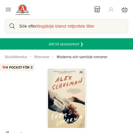
Sök efter
läsglädje bland miljontals titlar
Allt till skolstarten! ❯
Skönlitteratur
Romaner
Moderna och samtida romaner
4 POCKET FÖR 3