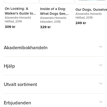
On Looking: A
Inside of a Dog:
Our Dogs, Ourselv
Walker's Guide to
What Dogs See,
Alexandra Horowitz
Häftad
, 2019
Alexandra Horowitz
the Art of
Alexandra Horowitz
Smell, and Know
Häftad
, 2014
Inbunden
, 2016
249 kr
Observation
309 kr
329 kr
Akademibokhandeln
Hjälp
Utvalt sortiment
Erbjudanden