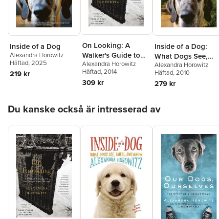
On Looking: A
Inside of a Dog
Inside of a Dog:
Walker's Guide to
Alexandra Horowitz
What Dogs See,
Häftad
, 2025
Alexandra Horowitz
the Art of
Alexandra Horowitz
Smell, and Know
Häftad
, 2014
Häftad
, 2010
219 kr
Observation
309 kr
279 kr
Hoppa över listan
Du kanske också är intresserad av