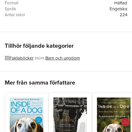
Format
Häftad
Språk
Engelska
Antal sidor
224
Förlag
Simon & Schuster Books for Young Readers
ISBN
9781534410138
Tillhör följande kategorier
Faktaböcker
inom
Barn och ungdom
Hoppa över listan
Mer från samma författare