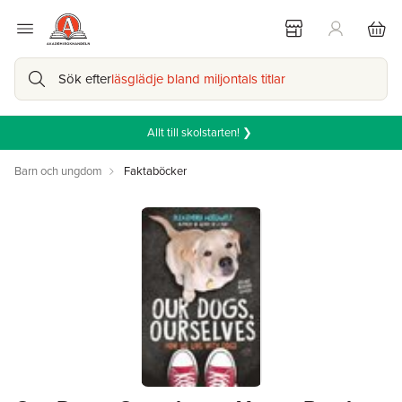
Sök efter
läsglädje bland miljontals titlar
Allt till skolstarten! ❯
Barn och ungdom
Faktaböcker